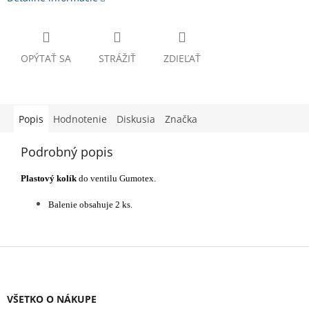
OPÝTAŤ SA
STRÁŽIŤ
ZDIEĽAŤ
Popis
Hodnotenie
Diskusia
Značka
Podrobný popis
Plastový kolík
do ventilu Gumotex.
Balenie obsahuje 2 ks.
Z
á
p
ä
VŠETKO O NÁKUPE