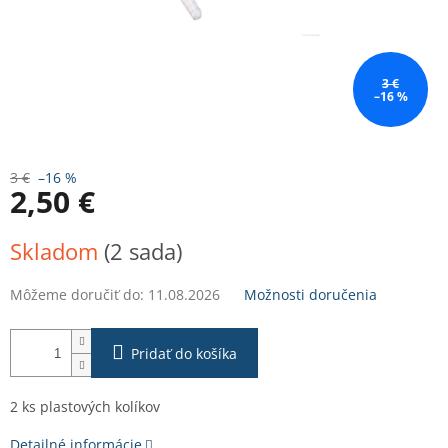
3 €
–16 %
3 €
–16 %
2,50 €
Jednotková
Skladom
(2 sada)
cena:
Môžeme doručiť do:
11.08.2026
Možnosti doručenia
Pridať do košíka
2 ks plastových kolíkov
Detailné informácie