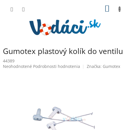
Prejsť
NÁKU
na
obsah
KOŠÍK
Gumotex plastový kolík do ventilu
44389
Priemerné
Neohodnotené
Podrobnosti hodnotenia
Značka:
Gumotex
hodnotenie
produktu
je
0,0
z
5
hviezdičiek.