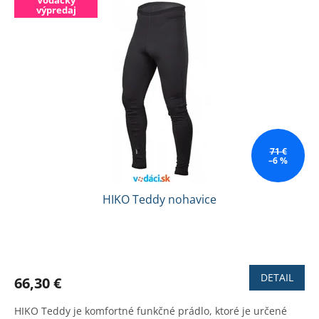
Vodácky
výpredaj
71 €
–6 %
HIKO Teddy nohavice
Priemerné
hodnotenie
produktu
DETAIL
66,30 €
je
1,6
HIKO Teddy je komfortné funkčné prádlo, ktoré je určené
z