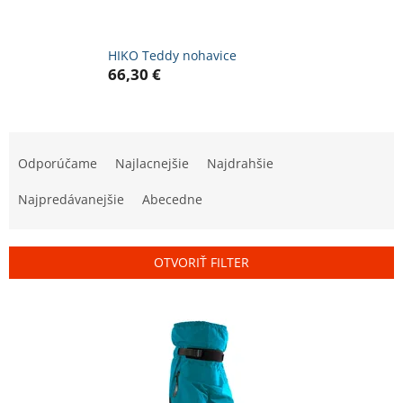
HIKO Teddy nohavice
66,30 €
R
a
Odporúčame
Najlacnejšie
Najdrahšie
d
e
Najpredávanejšie
Abecedne
n
i
e
OTVORIŤ FILTER
p
r
V
o
ý
d
p
u
i
k
s
t