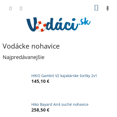
Prejsť
NÁKU
na
obsah
KOŠÍK
Vodácke nohavice
Najpredávanejšie
HIKO Gambit V2 kajakárske šortky 2v1
145,10 €
Hiko Bayard Air4 suché nohavice
258,50 €