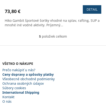
DETAIL
73,80 €
Hiko Gambit športové šortky vhodné na splav, rafting, SUP a
mnohé iné vodné aktivity. Príjemný...
5
položiek celkom
O
v
l
Z
á
á
d
p
a
ä
VŠETKO O NÁKUPE
c
t
i
Prečo nakúpiť u nás?
i
e
Ceny dopravy a spôsoby platby
e
p
Všeobecné obchodné podmienky
r
Ochrana osobných údajov
v
Súbory cookies
k
International Shipping
y
Kontakt
v
O nás
ý