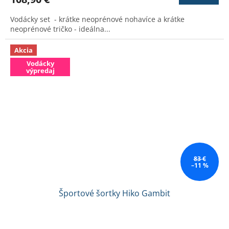
je
3,0
Vodácky set - krátke neoprénové nohavíce a krátke
z
neoprénové tričko - ideálna...
5
hviezdičiek.
Akcia
Vodácky
výpredaj
83 €
–11 %
Športové šortky Hiko Gambit