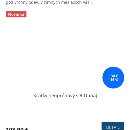
pod vrchný odev. V zimných mesiacoch vás...
5
hviezdičiek.
Novinka
130 €
–16 %
Krátky neoprénový set Dunaj
Priemerné
hodnotenie
produktu
DETAIL
108,90 €