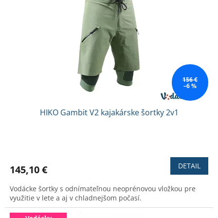
156 €
–6 %
HIKO Gambit V2 kajakárske šortky 2v1
Priemerné
hodnotenie
produktu
DETAIL
145,10 €
je
3,0
Vodácke šortky s odnímateľnou neoprénovou vložkou pre
z
využitie v lete a aj v chladnejšom počasí.
5
hviezdičiek.