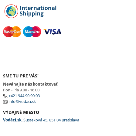
p
i
s
u
SME TU PRE VÁS!
Neváhajte nás kontaktovať
Pon - Pia 9.00 - 16.00
+421 944 90 90 03
info@vodaci.sk
VÝDAJNÉ MIESTO
Vodáci.sk
, Šusteková 45, 851 04 Bratislava