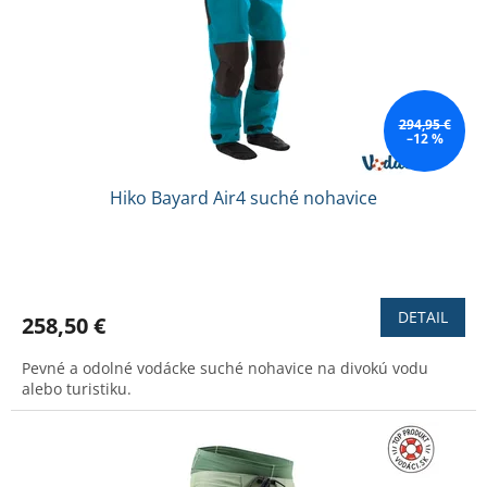
p
o
r
v
o
d
u
k
294,95 €
–12 %
t
o
v
Hiko Bayard Air4 suché nohavice
Priemerné
hodnotenie
produktu
DETAIL
258,50 €
je
3,5
Pevné a odolné vodácke suché nohavice na divokú vodu
z
alebo turistiku.
5
hviezdičiek.