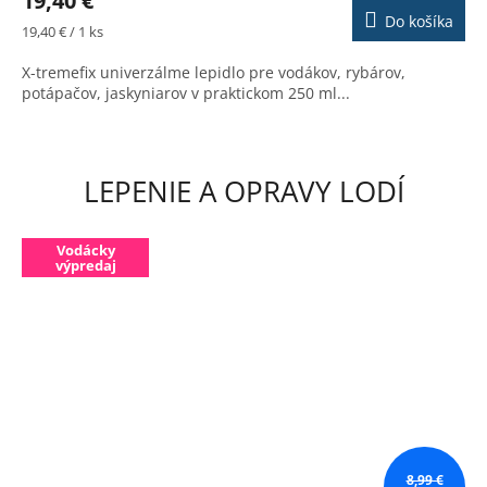
19,40 €
produktu
Do košíka
je
Jednotková
19,40 € / 1 ks
5,0
cena:
z
X-tremefix univerzálme lepidlo pre vodákov, rybárov,
5
potápačov, jaskyniarov v praktickom 250 ml...
hviezdičiek.
LEPENIE A OPRAVY LODÍ
Vodácky
výpredaj
8,99 €