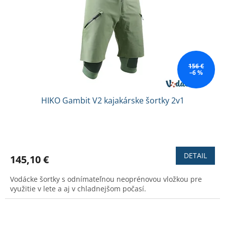
156 €
–6 %
HIKO Gambit V2 kajakárske šortky 2v1
Priemerné
hodnotenie
produktu
DETAIL
145,10 €
je
3,0
Vodácke šortky s odnímateľnou neoprénovou vložkou pre
z
využitie v lete a aj v chladnejšom počasí.
5
hviezdičiek.