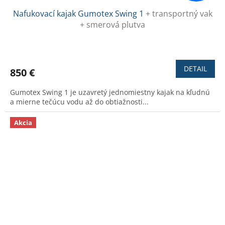
Nafukovací kajak Gumotex Swing 1
+ transportný vak
+ smerová plutva
Priemerné
hodnotenie
produktu
DETAIL
850 €
je
3,4
Gumotex Swing 1 je uzavretý jednomiestny kajak na kľudnú
z
a mierne tečúcu vodu až do obtiažnosti...
5
hviezdičiek.
Akcia