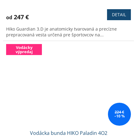
Priemerné
hodnotenie
produktu
DETAIL
247 €
od
je
3,6
Hiko Guardian 3.D je anatomicky tvarovaná a precízne
z
prepracovaná vesta určená pre športovcov na...
5
hviezdičiek.
Vodácky
výpredaj
224 €
–10 %
Vodácka bunda HIKO Paladin 4O2