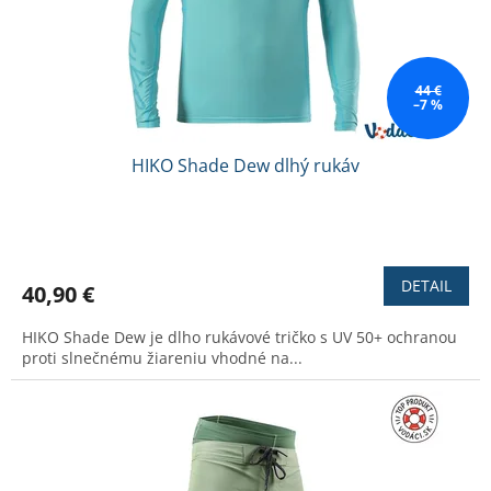
44 €
–7 %
HIKO Shade Dew dlhý rukáv
Priemerné
hodnotenie
produktu
DETAIL
40,90 €
je
2,8
HIKO Shade Dew je dlho rukávové tričko s UV 50+ ochranou
z
proti slnečnému žiareniu vhodné na...
5
hviezdičiek.