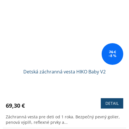
76 €
–8 %
Detská záchranná vesta HIKO Baby V2
Priemerné
hodnotenie
produktu
DETAIL
69,30 €
je
3,2
Záchranná vesta pre deti od 1 roka. Bezpečný pevný golier,
z
penová výplň, reflexné prvky a...
5
hviezdičiek.