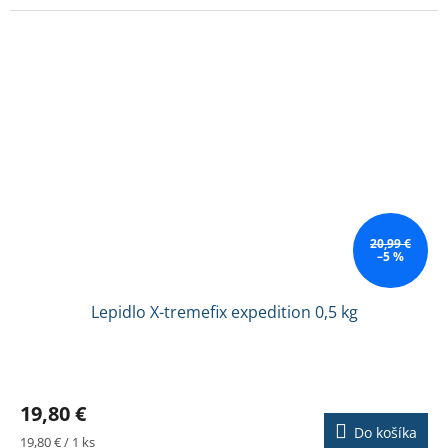
hviezdičiek.
20,99 €
–5 %
Lepidlo X-tremefix expedition 0,5 kg
Priemerné
hodnotenie
19,80 €
produktu
Do košíka
je
Jednotková
19,80 € / 1 ks