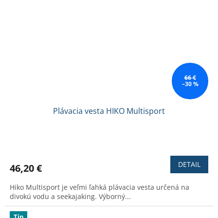
66 €
–30 %
Plávacia vesta HIKO Multisport
Priemerné
hodnotenie
produktu
DETAIL
46,20 €
je
4,0
Hiko Multisport je veľmi ľahká plávacia vesta určená na
z
divokú vodu a seekajaking. Výborný...
5
hviezdičiek.
Tip