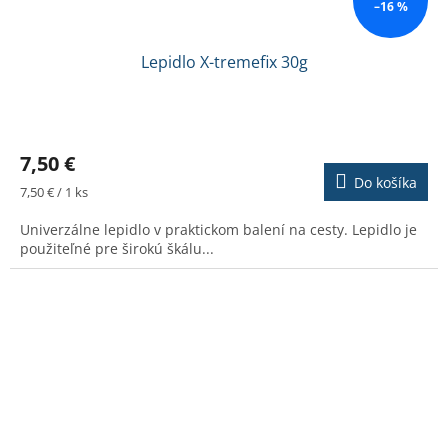
–16 %
Lepidlo X-tremefix 30g
Priemerné
hodnotenie
7,50 €
produktu
Do košíka
je
Jednotková
7,50 € / 1 ks
4,0
cena:
z
Univerzálne lepidlo v praktickom balení na cesty. Lepidlo je
5
použiteľné pre širokú škálu...
hviezdičiek.