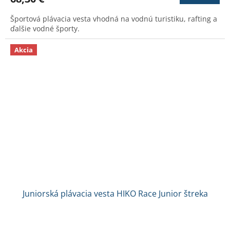
je
3,7
Športová plávacia vesta vhodná na vodnú turistiku, rafting a
z
ďalšie vodné športy.
5
hviezdičiek.
Akcia
Juniorská plávacia vesta HIKO Race Junior štreka
Priemerné