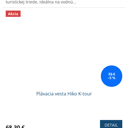
turistickej triede, ideálna na vodnú...
5
hviezdičiek.
Akcia
72 €
–5 %
Plávacia vesta Hiko K-tour
Priemerné
hodnotenie
produktu
DETAIL
68,30 €