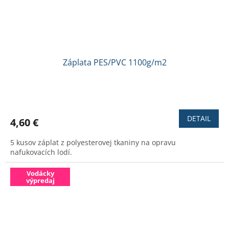
Záplata PES/PVC 1100g/m2
Priemerné
hodnotenie
produktu
DETAIL
4,60 €
je
4,6
5 kusov záplat z polyesterovej tkaniny na opravu
z
nafukovacích lodí.
5
hviezdičiek.
Vodácky
výpredaj