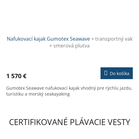
Nafukovací kajak Gumotex Seawave
+ transportný vak
+ smerová plutva
Priemerné
hodnotenie
produktu
Do košíka
1 570 €
je
3,7
Gumotex Seawave nafukovací kajak vhodný pre rýchlu jazdu,
z
turistiku a morský seakayaking
5
hviezdičiek.
CERTIFIKOVANÉ PLÁVACIE VESTY