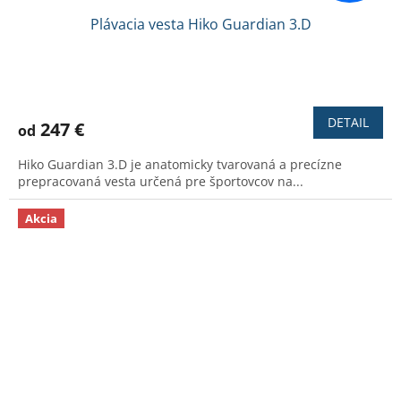
Plávacia vesta Hiko Guardian 3.D
Priemerné
hodnotenie
produktu
DETAIL
247 €
od
je
3,6
Hiko Guardian 3.D je anatomicky tvarovaná a precízne
z
prepracovaná vesta určená pre športovcov na...
5
hviezdičiek.
Akcia