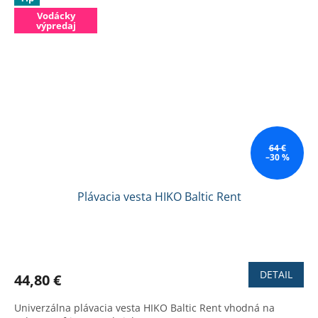
Vodácky
výpredaj
64 €
–30 %
Plávacia vesta HIKO Baltic Rent
Priemerné
hodnotenie
produktu
DETAIL
44,80 €
je
2,2
Univerzálna plávacia vesta HIKO Baltic Rent vhodná na
z