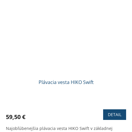
Plávacia vesta HIKO Swift
Priemerné
hodnotenie
produktu
DETAIL
59,50 €
je
3,1
Najobľúbenejšia plávacia vesta HIKO Swift v základnej
z