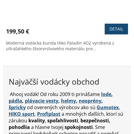
Priemerné
hodnotenie
produktu
DETAIL
199,50 €
je
4,6
Moderná vodácka bunda Hiko Paladin 4O2 vyrobená z
z
ultraľahkého štvorvrstvového materiálu pre...
5
hviezdičiek.
Najväčší vodácky obchod
Ahooj vodák! Od roku 2009 ti prinášame
lode
,
pádla
,
plávacie vesty
,
helmy
,
neoprény
,
špricky
od overených výrobcov ako sú
Gumotex
,
HIKO sport
,
Profiplast
a mnohých ďalších, ktorí sú
zárukou
kvality
,
spoľahlivosti
,
bezpečnosti,
pohodlia
a hlavne tvojej
spokojnosti
.
Sme
pripravení kedykoľvek ochotne poradiť a pomôcť.