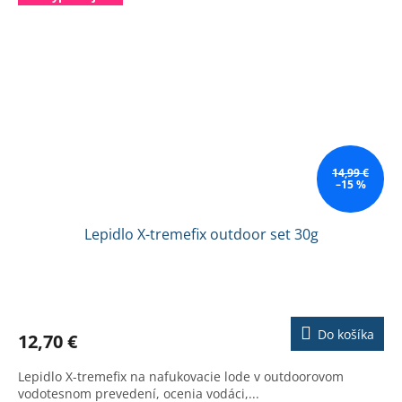
14,99 €
–15 %
Lepidlo X-tremefix outdoor set 30g
Priemerné
hodnotenie
produktu
Do košíka
12,70 €
je
2,8
Lepidlo X-tremefix na nafukovacie lode v outdoorovom
z
vodotesnom prevedení, ocenia vodáci,...
5