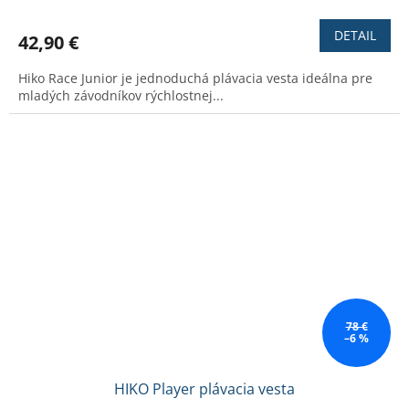
hodnotenie
produktu
DETAIL
42,90 €
je
2,7
Hiko Race Junior je jednoduchá plávacia vesta ideálna pre
z
mladých závodníkov rýchlostnej...
5
hviezdičiek.
78 €
–6 %
HIKO Player plávacia vesta