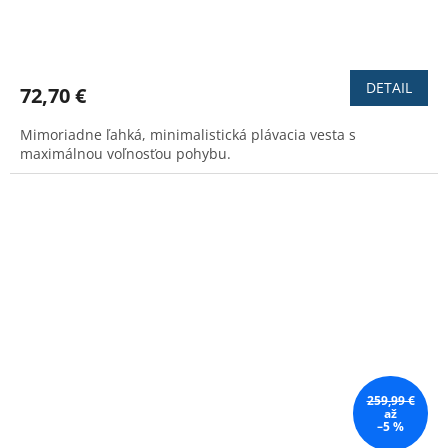
Priemerné
hodnotenie
produktu
DETAIL
72,70 €
je
3,5
Mimoriadne ľahká, minimalistická plávacia vesta s
z
maximálnou voľnosťou pohybu.
5
hviezdičiek.
259,99 €
až
–5 %