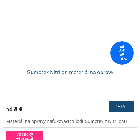
od
8 €
až
–10 %
Gumotex Nitrilon materiál na opravy
Priemerné
hodnotenie
produktu
DETAIL
8 €
od
je
4,6
Materiál na opravy nafukovacích lodí Gumotex z Nitrilonu
z
5
hviezdičiek.
Vodácky
výpredaj