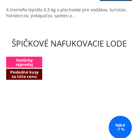
4,0
cena:
z
X-tremefix lepidlo 0,5 kg v plechovke pre vodákov, turistov,
5
horolezcov, potápačov, speleo a...
hviezdičiek.
ŠPIČKOVÉ NAFUKOVACIE LODE
Vodácky
výpredaj
Posledné kusy
za túto cenu
920 €
–7 %