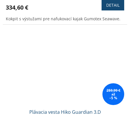
produktu
DETAIL
334,60 €
je
5,0
Kokpit s výstužami pre nafukovací kajak Gumotex Seawave.
z
5
hviezdičiek.
259,99 €
až
–5 %
Plávacia vesta Hiko Guardian 3.D