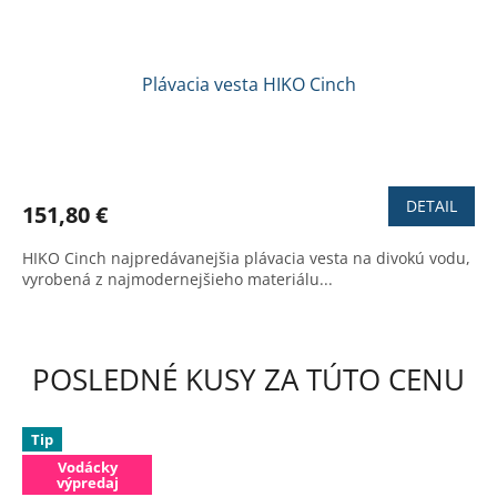
Plávacia vesta HIKO Cinch
Priemerné
hodnotenie
produktu
DETAIL
151,80 €
je
4,0
HIKO Cinch najpredávanejšia plávacia vesta na divokú vodu,
z
vyrobená z najmodernejšieho materiálu...
5
hviezdičiek.
POSLEDNÉ KUSY ZA TÚTO CENU
Tip
Vodácky
výpredaj