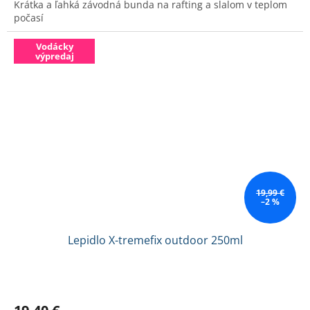
Krátka a ľahká závodná bunda na rafting a slalom v teplom
z
počasí
5
hviezdičiek.
Vodácky
výpredaj
19,99 €
–2 %
Lepidlo X-tremefix outdoor 250ml
Priemerné
hodnotenie