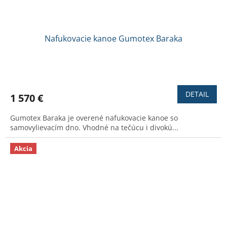
Nafukovacie kanoe Gumotex Baraka
Priemerné
hodnotenie
produktu
DETAIL
1 570 €
je
4,0
Gumotex Baraka je overené nafukovacie kanoe so
z
samovylievacím dno. Vhodné na tečúcu i divokú...
5
hviezdičiek.
Akcia