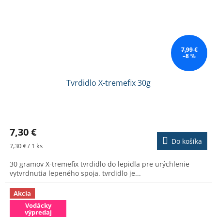
7,99 €
–8 %
Tvrdidlo X-tremefix 30g
Priemerné
hodnotenie
7,30 €
produktu
Do košíka
je
Jednotková
7,30 € / 1 ks
4,3
cena:
z
30 gramov X-tremefix tvrdidlo do lepidla pre urýchlenie
5
vytvrdnutia lepeného spoja. tvrdidlo je...
hviezdičiek.
Akcia
Vodácky
výpredaj