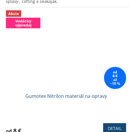
splavy , rafting a seakajak.
5
hviezdičiek.
Akcia
Vodácky
výpredaj
od
8 €
až
–10 %
Gumotex Nitrilon materiál na opravy
Priemerné
hodnotenie
produktu
DETAIL
8 €
od