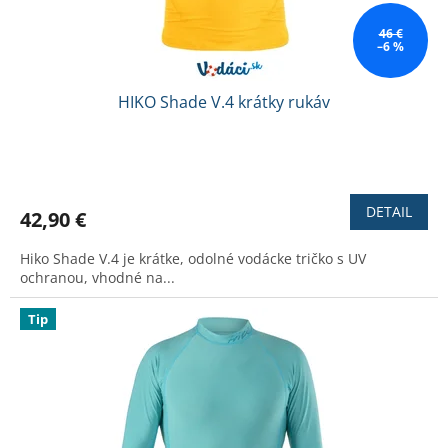
á
46 €
c
–6 %
k
y
HIKO Shade V.4 krátky rukáv
o
b
Priemerné
c
hodnotenie
h
produktu
DETAIL
42,90 €
je
o
3,0
Hiko Shade V.4 je krátke, odolné vodácke tričko s UV
d
z
ochranou, vhodné na...
5
hviezdičiek.
Tip