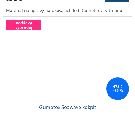
je
4,6
Materiál na opravy nafukovacích lodí Gumotex z Nitrilonu
z
5
hviezdičiek.
Vodácky
výpredaj
478 €
–30 %
Gumotex Seawave kokpit
Priemerné
hodnotenie