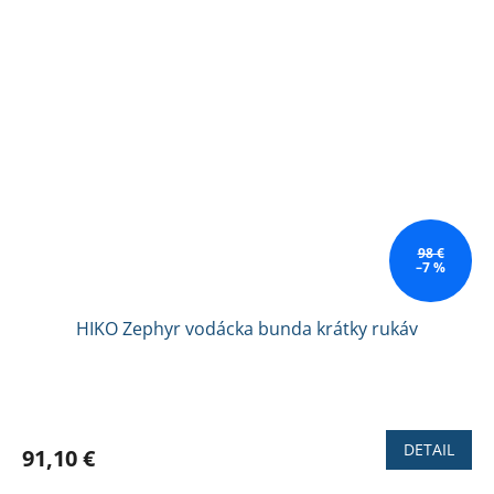
98 €
–7 %
HIKO Zephyr vodácka bunda krátky rukáv
Priemerné
hodnotenie
produktu
DETAIL
91,10 €
je
5,0