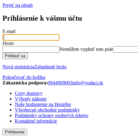
Prejsť na obsah
Prihlásenie k vášmu účtu
E-mail
Heslo
Nemôžete vyplniť toto pole
Prihlásiť sa
Nová registrácia
Zabudnuté heslo
Pokračovať do košíka
Zákaznícka podpora:
0944909003
info@vodaci.sk
Ceny dopravy
Výhody nákupu
Naše hodnotenie na Heuréke
Všeobecné obchodné podmienky
Podmienky ochrany osobných údajov
Kontaktné informácie
Prihlásenie