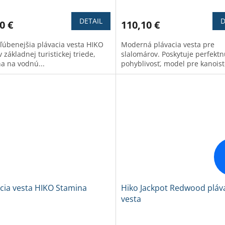
tenie
hodnotenie
ktu
produktu
DETAIL
D
0 €
110,10 €
je
4,0
ľúbenejšia plávacia vesta HIKO
Moderná plávacia vesta pre
z
v základnej turistickej triede,
slalomárov. Poskytuje perfekt
5
na na vodnú...
pohyblivosť, model pre kanoisto
ičiek.
hviezdičiek.
cia vesta HIKO Stamina
Hiko Jackpot Redwood pláv
vesta
erné
Priemerné