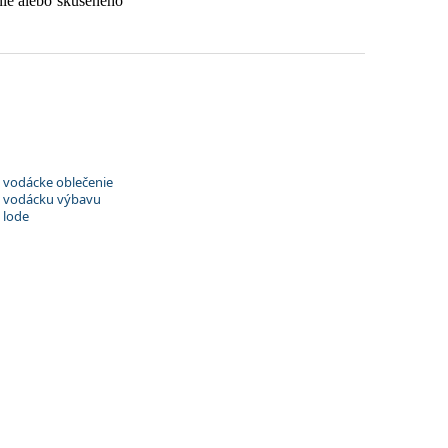
nie alebo skúseného
o vodácke oblečenie
 o vodácku výbavu
 lode