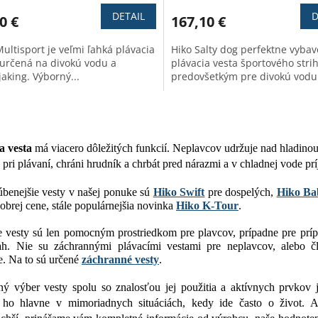
ktu
produktu
DETAIL
D
0 €
167,10 €
je
3,8
ultisport je veľmi ľahká plávacia
Hiko Salty dog perfektne vyba
z
 určená na divokú vodu a
plávacia vesta športového stri
5
aking. Výborný...
predovšetkým pre divokú vodu.
ičiek.
hviezdičiek.
O
v
l
á
a vesta
má viacero dôležitých funkcií. Neplavcov udržuje nad hladin
d
 pri plávaní, chráni hrudník a chrbát pred nárazmi a v chladnej vode pr
a
c
benejšie vesty v našej ponuke sú
Hiko Swift
pre dospelých,
Hiko Ba
i
obrej cene, stále populárnejšia novinka
Hiko K-Tour
.
e
p
e vesty sú len pomocným prostriedkom pre plavcov, prípadne pre pr
r
h. Nie su záchrannými plávacími vestami pre neplavcov, alebo člo
v
. Na to sú určené
záchranné vesty
.
k
y
ý výber vesty spolu so znalosťou jej použitia a aktívnych prvkov 
v
 ho hlavne v mimoriadnych situáciách, kedy ide často o život. 
ý