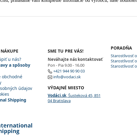
chší, prinášame vám kompletné informácie od výrobcu, naše hodnote
p
i
s
u
PORADŇA
 NÁKUPE
SME TU PRE VÁS!
Starostlivosť 
piť u nás?
Neváhajte nás kontaktovať
Starostlivosť
avy a spôsoby
Pon - Pia 9.00 - 16.00
Starostlivosť o
+421 944 90 90 03
é obchodné
info@vodaci.sk
y
VÝDAJNÉ MIESTO
sobných údajov
okies
Vodáci.sk
, Šusteková 45, 851
onal Shipping
04 Bratislava