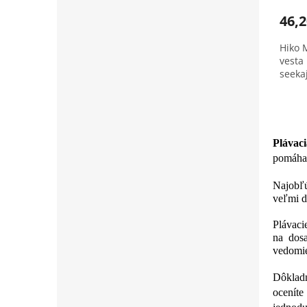
produ
46,2
je
4,0
Hiko M
z
vesta
5
seekaj
hviezd
Plávaci
pom
áha
Najobľú
veľmi d
Plávaci
na dosa
vedomie
Dôkladn
oceníte