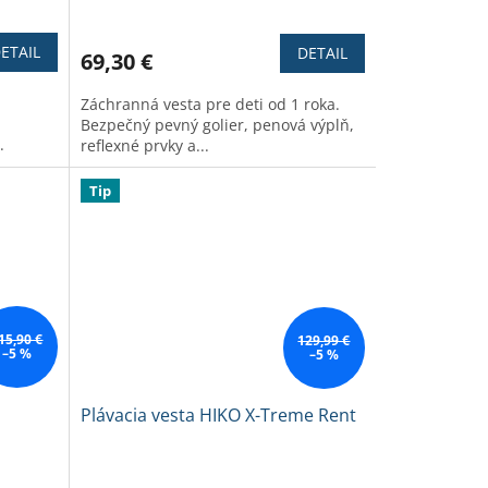
Priemerné
hodnotenie
produktu
ETAIL
DETAIL
69,30 €
je
3,2
Záchranná vesta pre deti od 1 roka.
z
Bezpečný pevný golier, penová výplň,
5
.
reflexné prvky a...
hviezdičiek.
Tip
15,90 €
129,99 €
–5 %
–5 %
Plávacia vesta HIKO X-Treme Rent
Priemerné