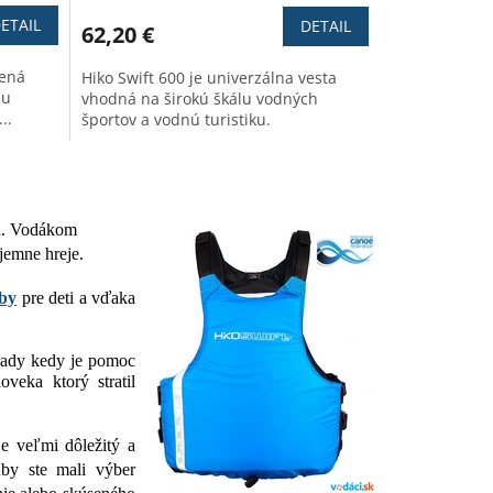
ETAIL
DETAIL
62,20 €
vená
Hiko Swift 600 je univerzálna vesta
hu
vhodná na širokú škálu vodných
..
športov a vodnú turistiku.
ou. Vodákom
íjemne hreje.
by
pre deti a vďaka
ípady kedy je pomoc
veka ktorý stratil
je veľmi dôležitý a
Aby ste mali výber