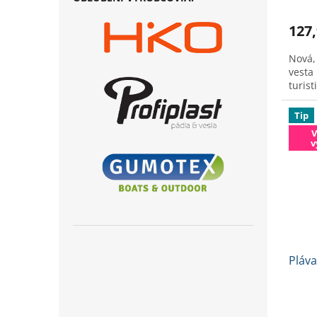
hodno
produ
127,
je
2,8
Nová,
z
vesta
5
turisti
hviezd
Tip
V
v
Pláva
Priem