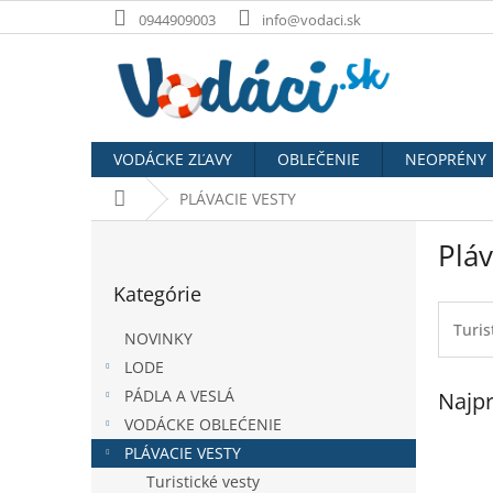
Prejsť
0944909003
info@vodaci.sk
na
obsah
VODÁCKE ZĽAVY
OBLEČENIE
NEOPRÉNY
Domov
PLÁVACIE VESTY
B
Pláv
o
Preskočiť
č
Kategórie
kategórie
n
ý
Turis
NOVINKY
p
LODE
a
PÁDLA A VESLÁ
Najpr
n
e
VODÁCKE OBLEĆENIE
l
PLÁVACIE VESTY
Turistické vesty