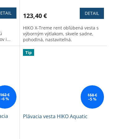
hodnotenie
produktu
ETAIL
DETAIL
123,40 €
je
3,6
HIKO X-Treme rent obľúbená vesta s
z
nú
výborným výtlakom, skvele sadne,
5
v i...
pohodlná, nastaviteľná.
hviezdičiek.
Tip
162 €
158 €
–6 %
–5 %
acia
Plávacia vesta HIKO Aquatic
Priemerné