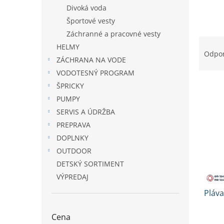
Divoká voda
Športové vesty
Záchranné a pracovné vesty
R
HELMY
a
Odpo
ZÁCHRANA NA VODE
d
e
VODOTESNÝ PROGRAM
V
n
ŠPRICKY
ý
i
PUMPY
p
e
SERVIS A ÚDRŽBA
i
p
PREPRAVA
s
r
DOPLNKY
p
o
r
d
OUTDOOR
o
u
DETSKÝ SORTIMENT
d
k
VÝPREDAJ
u
t
Pláva
k
o
t
v
o
Cena