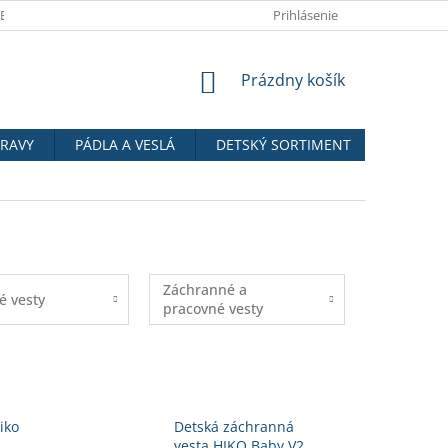
HEURÉKE
VŠEOBECNÉ OBCHODNÉ PODMIENKY
Prihlásenie
PODMIENKY OC
NÁKUPNÝ
Prázdny košík
KOŠÍK
PRAVY
PÁDLA A VESLÁ
DETSKÝ SORTIMENT
VODOTE
Záchranné a
é vesty
pracovné vesty
iko
Detská záchranná
vesta HIKO Baby V2