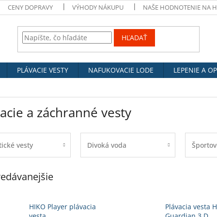
CENY DOPRAVY
VÝHODY NÁKUPU
NAŠE HODNOTENIE NA 
HĽADAŤ
PLÁVACIE VESTY
NAFUKOVACIE LODE
LEPENIE A O
acie a záchranné vesty
tické vesty
Divoká voda
Športov
edávanejšie
HIKO Player plávacia
Plávacia vesta H
vesta
Guardian 3.D