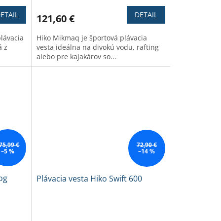
hodnotenie
produktu
ETAIL
DETAIL
121,60 €
je
3,3
lávacia
Hiko Mikmaq je športová plávacia
z
á z
vesta ideálna na divokú vodu, rafting
5
alebo pre kajakárov so...
hviezdičiek.
75,99 €
72,90 €
–5 %
–14 %
og
Plávacia vesta Hiko Swift 600