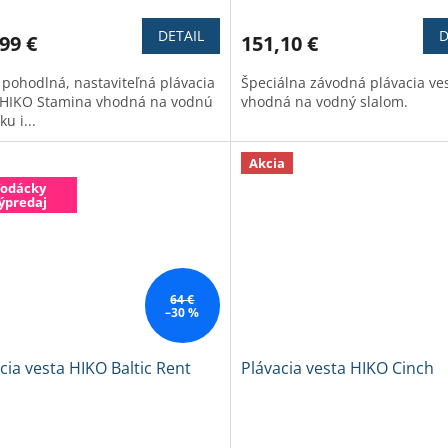
tenie
hodnotenie
ktu
produktu
DETAIL
D
99 €
151,10 €
je
4,3
 pohodlná, nastaviteľná plávacia
Špeciálna závodná plávacia ve
z
 HIKO Stamina vhodná na vodnú
vhodná na vodný slalom.
5
ku i...
ičiek.
hviezdičiek.
Akcia
odácky
ýpredaj
64 €
–30 %
cia vesta HIKO Baltic Rent
Plávacia vesta HIKO Cinch
erné
Priemerné