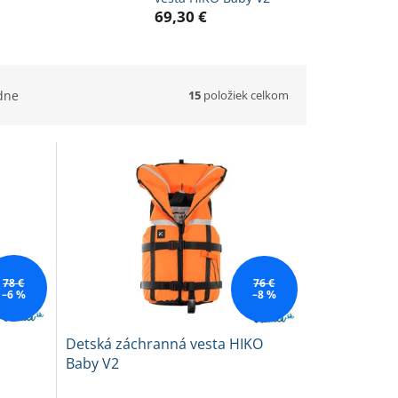
69,30 €
15
položiek celkom
dne
78 €
76 €
–6 %
–8 %
Detská záchranná vesta HIKO
Baby V2