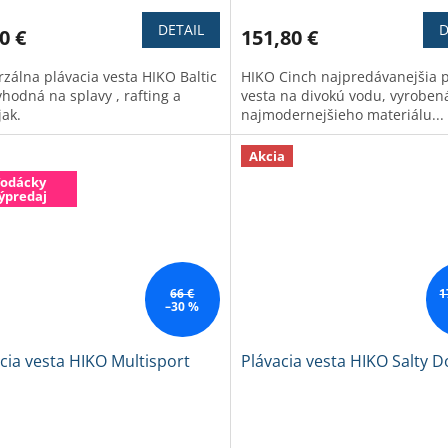
tenie
hodnotenie
ktu
produktu
DETAIL
D
0 €
151,80 €
je
4,0
rzálna plávacia vesta HIKO Baltic
HIKO Cinch najpredávanejšia p
z
vhodná na splavy , rafting a
vesta na divokú vodu, vyroben
5
jak.
najmodernejšieho materiálu...
ičiek.
hviezdičiek.
Akcia
odácky
ýpredaj
66 €
1
–30 %
cia vesta HIKO Multisport
Plávacia vesta HIKO Salty D
erné
Priemerné
tenie
hodnotenie