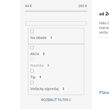
Priem
v
hodno
44
€
260
€
produ
2
od
je
3,6
Hiko 
z
tvaro
5
vesta
hviezd
Na sklade
1
Akcia
2
Novinka
0
Tip
5
Vodácky výpredaj
2
Pláva
ROZBALIŤ FILTER
Priem