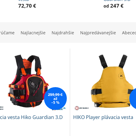
72,70 €
247 €
od
rúčame
Najlacnejšie
Najdrahšie
Najpredávanejšie
Abece
259,99 €
až
–5 %
cia vesta Hiko Guardian 3.D
HIKO Player plávacia vesta