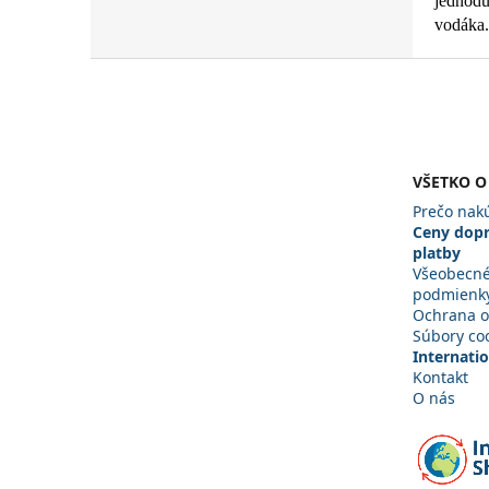
jednodu
vodáka
.
Z
á
p
ä
t
VŠETKO O
i
e
Prečo nakú
Ceny dopr
platby
Všeobecn
podmienk
Ochrana o
Súbory co
Internati
Kontakt
O nás