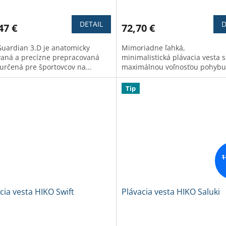
erné
Priemerné
tenie
hodnotenie
ktu
produktu
DETAIL
D
47 €
72,70 €
je
3,5
Guardian 3.D je anatomicky
Mimoriadne ľahká,
z
vaná a precízne prepracovaná
minimalistická plávacia vesta s
5
 určená pre športovcov na...
maximálnou voľnosťou pohybu
ičiek.
hviezdičiek.
Tip
1
cia vesta HIKO Swift
Plávacia vesta HIKO Saluki
erné
Priemerné