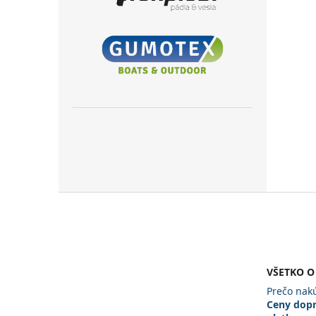
Z
á
p
ä
t
VŠETKO O
i
e
Prečo nakú
Ceny dopr