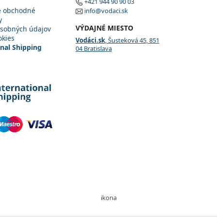
+421 944 90 90 03
é obchodné
info@vodaci.sk
y
VÝDAJNÉ MIESTO
sobných údajov
okies
Vodáci.sk
, Šusteková 45, 851
onal Shipping
04 Bratislava
ikona