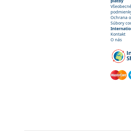
platby
Všeobecn
podmienk
Ochrana o
Súbory co
Internati
Kontakt
O nás