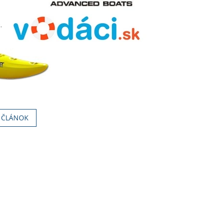
.
Í ČLÁNOK