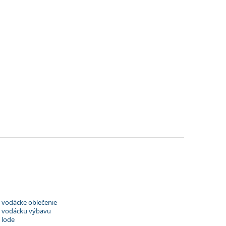
o vodácke oblečenie
 o vodácku výbavu
 lode