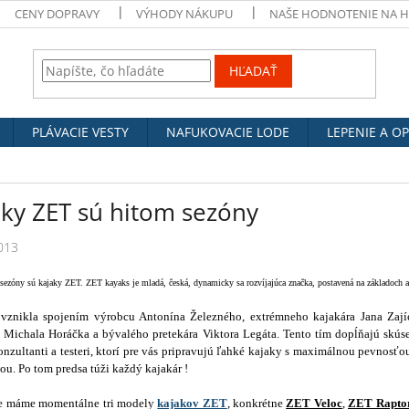
CENY DOPRAVY
VÝHODY NÁKUPU
NAŠE HODNOTENIE NA 
HĽADAŤ
PLÁVACIE VESTY
NAFUKOVACIE LODE
LEPENIE A O
aky ZET sú hitom sezóny
013
sezóny sú kajaky ZET. ZET kayaks je mladá, česká, dynamicky sa rozvíjajúca značka, postavená na základoch a
znikla spojením výrobcu Antonína Železného, extrémneho kajakára Jana Zají
a Michala Horáčka a bývalého pretekára Viktora Legáta. Tento tím dopĺňajú skús
onzultanti a testeri, ktorí pre vás pripravujú ľahké kajaky s maximálnou pevnosťo
ou. Po tom predsa túži každý kajakár !
e máme momentálne tri modely
kajakov ZET
, konkrétne
ZET Veloc
,
ZET Rapto