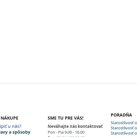
PORADŇA
 NÁKUPE
SME TU PRE VÁS!
Starostlivosť 
piť u nás?
Neváhajte nás kontaktovať
Starostlivosť
avy a spôsoby
Pon - Pia 9.00 - 16.00
Starostlivosť o