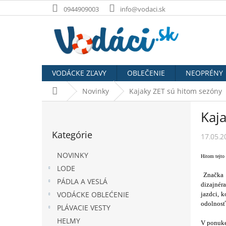
Prejsť
0944909003
info@vodaci.sk
na
obsah
VODÁCKE ZĽAVY
OBLEČENIE
NEOPRÉNY
Domov
Novinky
Kajaky ZET sú hitom sezóny
B
Kaj
o
Preskočiť
č
Kategórie
kategórie
17.05.2
n
ý
NOVINKY
Hitom tejto 
p
LODE
a
Značka v
PÁDLA A VESLÁ
n
dizajnér
e
VODÁCKE OBLEĆENIE
jazdci, k
l
odolnosť
PLÁVACIE VESTY
HELMY
V ponuk