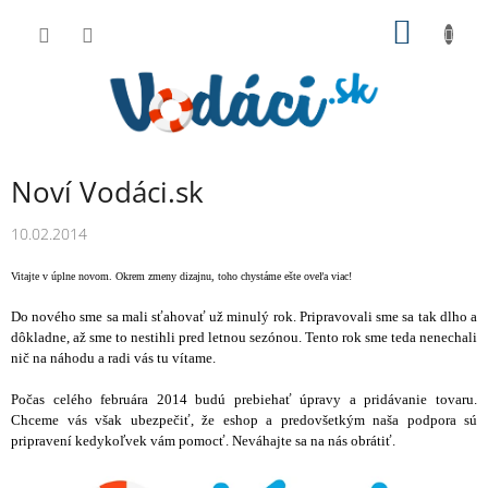
Prejsť
NÁKU
na
obsah
KOŠÍK
Noví Vodáci.sk
10.02.2014
Vitajte v úplne novom. Okrem zmeny dizajnu, toho chystáme ešte oveľa
viac!
Do nového sme sa mali sťahovať už minulý rok. Pripravovali sme sa tak dlho a
dôkladne, až sme to nestihli pred letnou sezónou. Tento rok sme teda nenechali
nič na náhodu a radi vás tu vítame.
Počas celého februára 2014 budú prebiehať úpravy a pridávanie tovaru.
Chceme vás však ubezpečiť, že eshop a predovšetkým naša podpora sú
pripravení kedykoľvek vám pomocť. Neváhajte sa na nás obrátiť.