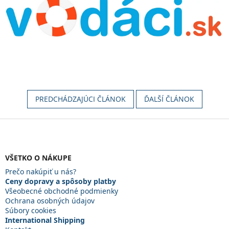
PREDCHÁDZAJÚCI ČLÁNOK
ĎALŠÍ ČLÁNOK
Z
á
p
ä
VŠETKO O NÁKUPE
t
Prečo nakúpiť u nás?
i
Ceny dopravy a spôsoby platby
e
Všeobecné obchodné podmienky
Ochrana osobných údajov
Súbory cookies
International Shipping