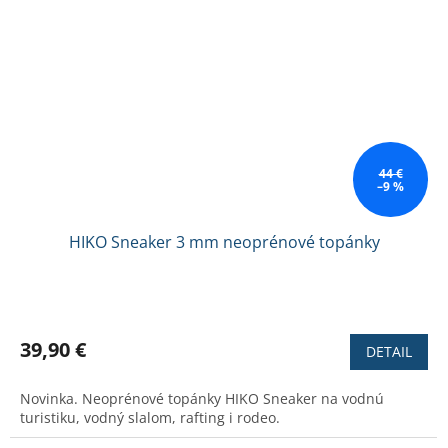
44 €
–9 %
HIKO Sneaker 3 mm neoprénové topánky
Priemerné
hodnotenie
produktu
39,90 €
DETAIL
je
2,6
Novinka. Neoprénové topánky HIKO Sneaker na vodnú
z
turistiku, vodný slalom, rafting i rodeo.
5
hviezdičiek.