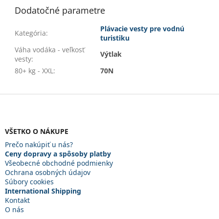
Dodatočné parametre
Plávacie vesty pre vodnú
Kategória
:
turistiku
Váha vodáka - veľkosť
Výtlak
vesty
:
80+ kg - XXL
:
70N
Z
á
p
ä
VŠETKO O NÁKUPE
t
Prečo nakúpiť u nás?
i
Ceny dopravy a spôsoby platby
e
Všeobecné obchodné podmienky
Ochrana osobných údajov
Súbory cookies
International Shipping
Kontakt
O nás