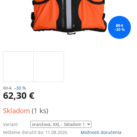
89 €
–30 %
89 €
–30 %
62,30 €
Jednotková
Skladom
(1 ks)
cena:
Variant
Môžeme doručiť do:
11.08.2026
Možnosti doručenia