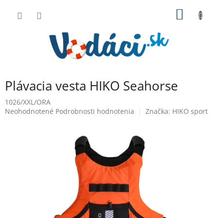
Prejsť
NÁKU
na
obsah
KOŠÍK
Plávacia vesta HIKO Seahorse
1026/XXL/ORA
Priemerné
Neohodnotené
Podrobnosti hodnotenia
Značka:
HIKO sport
hodnotenie
produktu
je
0,0
z
5
hviezdičiek.