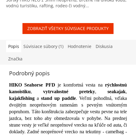
z
vodnú turistiku, rafting, rodeo či vodný...
5
hviezdičiek.
ZOBRAZIŤ VŠETKY SÚVISIACE PRODUKTY
Popis
Súvisiace súbory (1)
Hodnotenie
Diskusia
Značka
Podrobný popis
HIKO Seahorse PFD
je komfortná vesta na
rýchlostnú
kanoistiku
,
vytrvalostné preteky
,
seakajak
,
kajakfishing
a
stand up paddle
. Veľmi pohodlná, vďaka
dvojitým neoprénovým ramenám s pevným vnútorným
popruhom. Táto konštrukcia zabezpečuje vestu pevne na tele
jazdca, bez toho aby obmedzovala v pohybe. Na prednej
strane vesty je veľké neoprénové vrecko na kľúče od auta, či
doklady. Zadné neoprénové vrecko na tekutiny - camelbag -