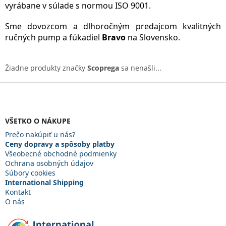
vyrábane v súlade s normou ISO 9001.
Sme dovozcom a dlhoročným predajcom kvalitných
ručných pump a fúkadiel
Bravo
na Slovensko.
Žiadne produkty značky
Scoprega
sa nenašli...
Z
á
p
ä
VŠETKO O NÁKUPE
t
Prečo nakúpiť u nás?
i
Ceny dopravy a spôsoby platby
e
Všeobecné obchodné podmienky
Ochrana osobných údajov
Súbory cookies
International Shipping
Kontakt
O nás