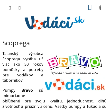
Prejsť
NÁKU
na
obsah
KOŠÍK
Scoprega
Taianský výrobca
Scoprega vyrába už
viac ako 50 rokov
pomôcky a potreby
pre vodákov a
táborníkov.
Pumpy
Bravo
sú
mimoriadne
obľúbené pre svoju kvalitu, jednoduchosť, dlhú
životnosť a priaznivú cenu. Všetky pumpy a fúkadlá sú