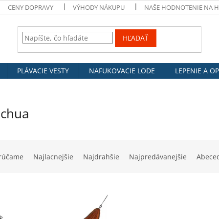
CENY DOPRAVY
VÝHODY NÁKUPU
NAŠE HODNOTENIE NA 
HĽADAŤ
PLÁVACIE VESTY
NAFUKOVACIE LODE
LEPENIE A O
chua
rúčame
Najlacnejšie
Najdrahšie
Najpredávanejšie
Abece