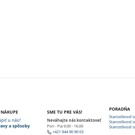
PORADŇA
 NÁKUPE
SME TU PRE VÁS!
Starostlivosť 
piť u nás?
Neváhajte nás kontaktovať
Starostlivosť
avy a spôsoby
Pon - Pia 9.00 - 16.00
Starostlivosť o
+421 944 90 90 03