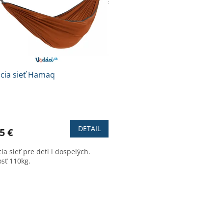
cia sieť Hamaq
erné
tenie
ktu
DETAIL
5 €
a sieť pre deti i dospelých.
sť 110kg.
ičiek.
O
v
l
á