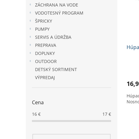
i
p
ZÁCHRANA NA VODE
s
r
p
VODOTESNÝ PROGRAM
o
r
d
ŠPRICKY
o
u
PUMPY
d
k
SERVIS A ÚDRŽBA
u
t
PREPRAVA
Húpa
k
o
DOPLNKY
t
v
o
OUTDOOR
v
Priem
DETSKÝ SORTIMENT
hodno
VÝPREDAJ
produ
16,9
je
4,3
Húpaci
z
Nosno
Cena
5
hviezd
16
€
17
€