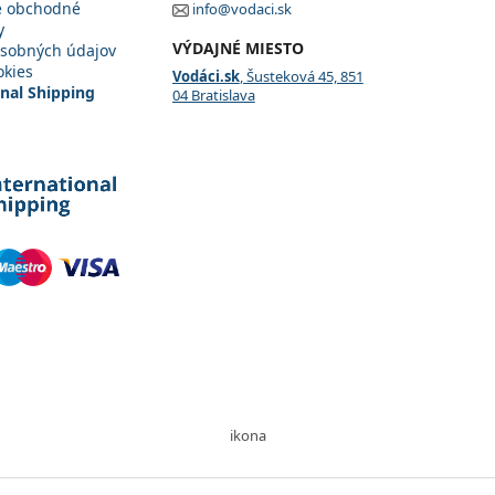
é obchodné
info@vodaci.sk
y
VÝDAJNÉ MIESTO
sobných údajov
okies
Vodáci.sk
, Šusteková 45, 851
onal Shipping
04 Bratislava
ikona