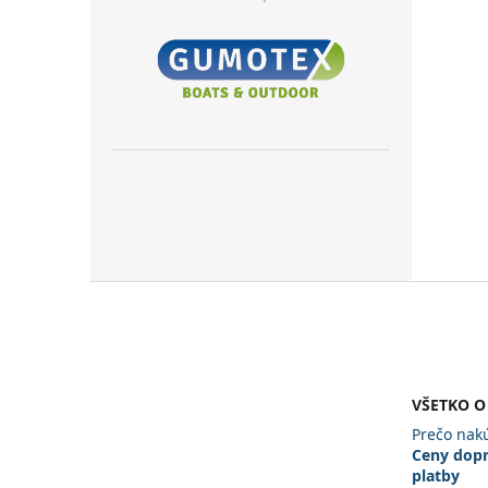
Z
á
p
ä
t
VŠETKO O
i
e
Prečo nakú
Ceny dopr
platby