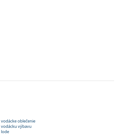
o vodácke oblečenie
 o vodácku výbavu
 lode