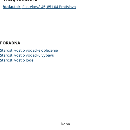
Vodáci.sk
, Šusteková 45, 851 04 Bratislava
PORADŇA
Starostlivosť o vodácke oblečenie
Starostlivosť o vodácku výbavu
Starostlivosť o lode
ikona