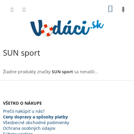
Prejsť
NÁKU
na
obsah
KOŠÍK
SUN sport
Žiadne produkty značky
SUN sport
sa nenašli...
Z
á
p
ä
VŠETKO O NÁKUPE
t
Prečo nakúpiť u nás?
i
Ceny dopravy a spôsoby platby
e
Všeobecné obchodné podmienky
Ochrana osobných údajov
Súbory cookies