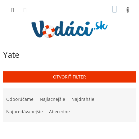
Prejsť
NÁKU
na
obsah
KOŠÍK
Yate
OTVORIŤ FILTER
R
a
Odporúčame
Najlacnejšie
Najdrahšie
d
e
Najpredávanejšie
Abecedne
n
i
V
e
ý