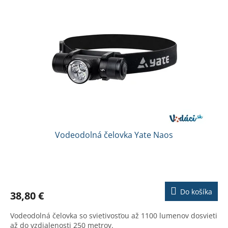
p
p
r
i
o
s
d
p
u
r
k
o
t
d
o
u
v
k
t
o
v
Vodeodolná čelovka Yate Naos
Priemerné
hodnotenie
produktu
Do košíka
38,80 €
je
2,5
Vodeodolná čelovka so svietivosťou až 1100 lumenov dosvieti
z
až do vzdialenosti 250 metrov.
5