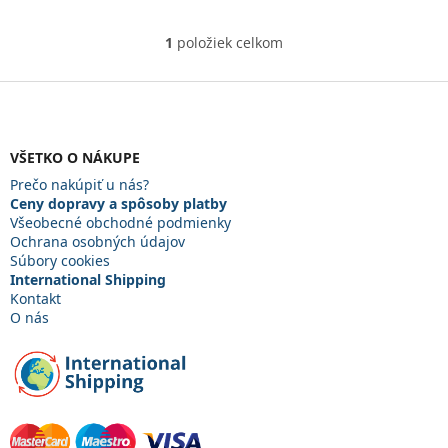
hviezdičiek.
1
položiek celkom
O
v
l
Z
á
á
d
p
a
ä
VŠETKO O NÁKUPE
c
t
i
Prečo nakúpiť u nás?
i
e
Ceny dopravy a spôsoby platby
e
p
Všeobecné obchodné podmienky
r
Ochrana osobných údajov
v
Súbory cookies
k
International Shipping
y
Kontakt
v
O nás
ý
p
i
s
u