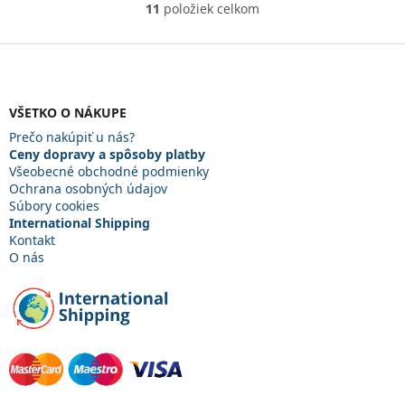
11
položiek celkom
O
v
l
Z
á
á
d
p
a
ä
VŠETKO O NÁKUPE
c
t
i
Prečo nakúpiť u nás?
i
e
Ceny dopravy a spôsoby platby
e
p
Všeobecné obchodné podmienky
r
Ochrana osobných údajov
v
Súbory cookies
k
International Shipping
y
Kontakt
v
O nás
ý
p
i
s
u