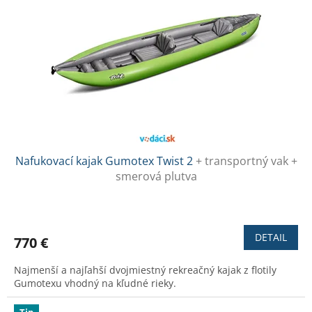
Nafukovací kajak Gumotex Twist 2
+ transportný vak +
smerová plutva
Priemerné
hodnotenie
produktu
DETAIL
770 €
je
3,6
Najmenší a najľahší dvojmiestný rekreačný kajak z flotily
z
Gumotexu vhodný na kľudné rieky.
5
hviezdičiek.