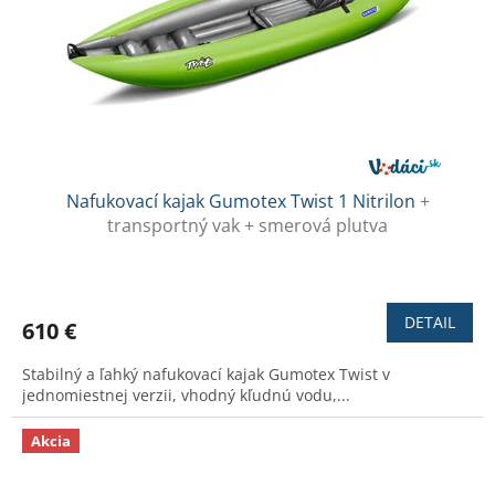
p
o
r
v
o
d
u
k
t
o
v
Nafukovací kajak Gumotex Twist 1 Nitrilon
+
transportný vak + smerová plutva
Priemerné
hodnotenie
produktu
DETAIL
610 €
je
3,3
Stabilný a ľahký nafukovací kajak Gumotex Twist v
z
jednomiestnej verzii, vhodný kľudnú vodu,...
5
hviezdičiek.
Akcia