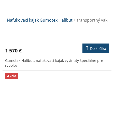
Nafukovací kajak Gumotex Halibut
+ transportný vak
Priemerné
hodnotenie
produktu
Do košíka
1 570 €
je
3,2
Gumotex Halibut, nafukovací kajak vyvinutý špeciálne pre
z
rybolov.
5
hviezdičiek.
Akcia