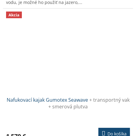
vodu, je možné ho použiť na jazero,...
5
hviezdičiek.
Akcia
Nafukovací kajak Gumotex Seawave
+ transportný vak
+ smerová plutva
Priemerné
hodnotenie
produktu
Do košíka