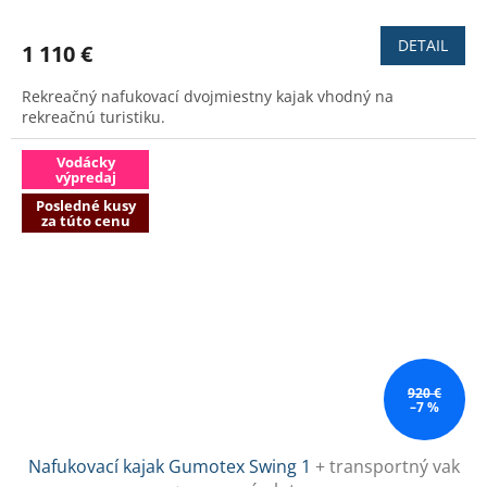
hodnotenie
produktu
DETAIL
1 110 €
je
3,1
Rekreačný nafukovací dvojmiestny kajak vhodný na
z
rekreačnú turistiku.
5
hviezdičiek.
Vodácky
výpredaj
Posledné kusy
za túto cenu
920 €
–7 %
Nafukovací kajak Gumotex Swing 1
+ transportný vak