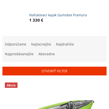
Nafukovací kajak Gumotex Framura
1 330 €
R
a
Odporúčame
Najlacnejšie
Najdrahšie
d
e
Najpredávanejšie
Abecedne
n
i
e
OTVORIŤ FILTER
p
r
V
o
Akcia
ý
d
p
u
i
k
s
t