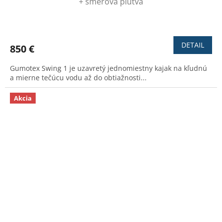
+ smerová plutva
Priemerné
hodnotenie
produktu
DETAIL
850 €
je
3,4
Gumotex Swing 1 je uzavretý jednomiestny kajak na kľudnú
z
a mierne tečúcu vodu až do obtiažnosti...
5
hviezdičiek.
Akcia