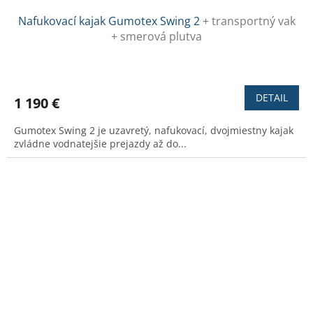
Nafukovací kajak Gumotex Swing 2
+ transportný vak
+ smerová plutva
Priemerné
hodnotenie
produktu
DETAIL
1 190 €
je
3,4
Gumotex Swing 2 je uzavretý, nafukovací, dvojmiestny kajak
z
zvládne vodnatejšie prejazdy až do...
5
hviezdičiek.