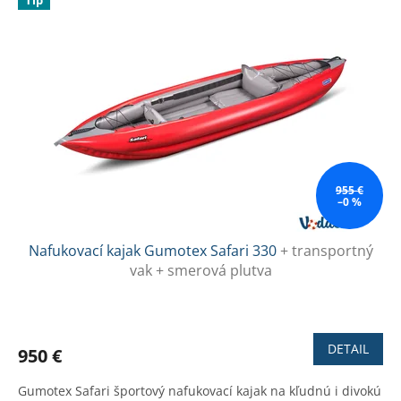
Tip
955 €
–0 %
Nafukovací kajak Gumotex Safari 330
+ transportný
vak + smerová plutva
Priemerné
hodnotenie
produktu
DETAIL
950 €
je
4,2
Gumotex Safari športový nafukovací kajak na kľudnú i divokú
z