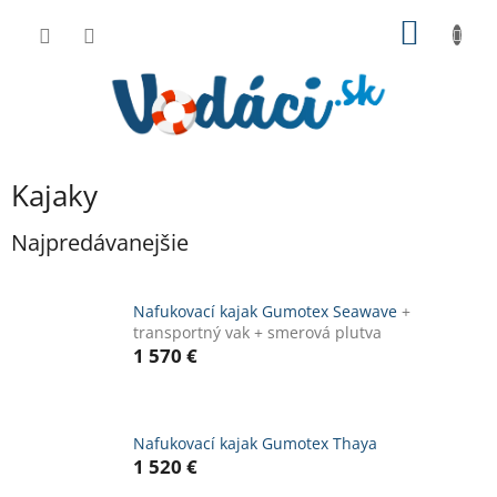
Prejsť
NÁKU
na
obsah
KOŠÍK
Kajaky
Najpredávanejšie
Nafukovací kajak Gumotex Seawave
+
transportný vak + smerová plutva
1 570 €
Nafukovací kajak Gumotex Thaya
1 520 €