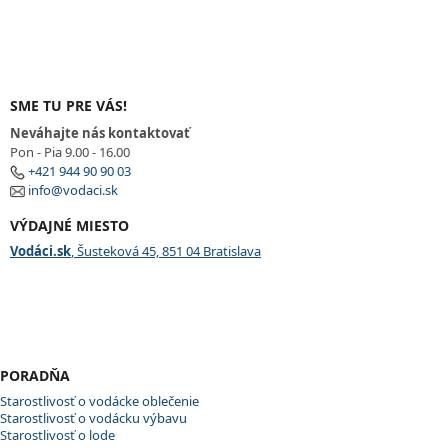
SME TU PRE VÁS!
Neváhajte nás kontaktovať
Pon - Pia 9.00 - 16.00
+421 944 90 90 03
info@vodaci.sk
VÝDAJNÉ MIESTO
Vodáci.sk
, Šusteková 45, 851 04 Bratislava
PORADŇA
Starostlivosť o vodácke oblečenie
Starostlivosť o vodácku výbavu
Starostlivosť o lode