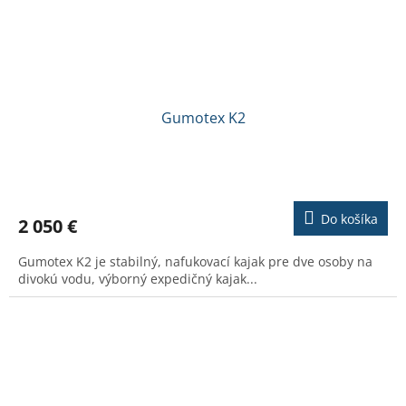
Gumotex K2
Priemerné
hodnotenie
produktu
Do košíka
2 050 €
je
2,8
Gumotex K2 je stabilný, nafukovací kajak pre dve osoby na
z
divokú vodu, výborný expedičný kajak...
5
hviezdičiek.