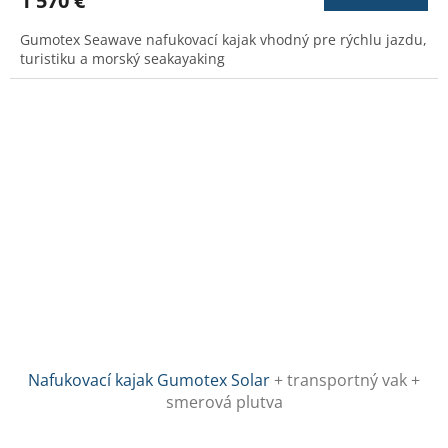
1 570 €
je
3,7
Gumotex Seawave nafukovací kajak vhodný pre rýchlu jazdu,
z
turistiku a morský seakayaking
5
hviezdičiek.
Nafukovací kajak Gumotex Solar
+ transportný vak +
smerová plutva
Priemerné