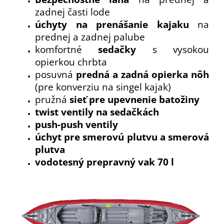
zadnej časti lode
úchyty na prenášanie kajaku
na
prednej a zadnej palube
komfortné
sedačky
s vysokou
opierkou chrbta
posuvná
predná a zadná opierka nôh
(pre konverziu na singel kajak)
pružná
sieť pre upevnenie batožiny
twist ventily na sedačkách
push-push ventily
úchyt pre smerovú plutvu a smerová
plutva
vodotesný prepravný vak 70 l