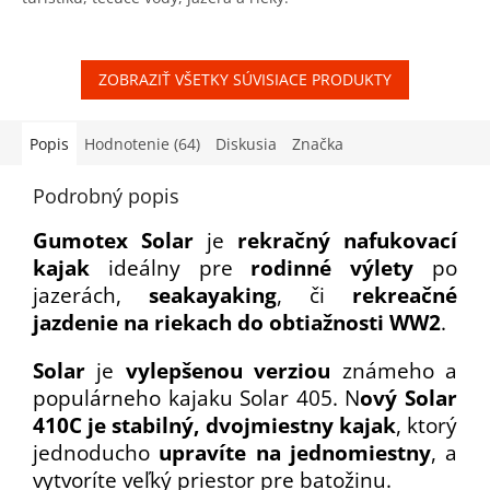
5
hviezdičiek.
ZOBRAZIŤ VŠETKY SÚVISIACE PRODUKTY
Popis
Hodnotenie (64)
Diskusia
Značka
Podrobný popis
Gumotex Solar
je
rekračný nafukovací
kajak
ideálny pre
rodinné výlety
po
jazerách,
seakayaking
,
či
rekreačné
jazdenie na riekach do obtiažnosti WW2
.
Solar
je
vylepšenou verziou
známeho a
populárneho kajaku Solar 405. N
ový Solar
410C je stabilný, dvojmiestny kajak
, ktorý
jednoducho
upravíte na jednomiestny
, a
vytvoríte veľký priestor pre batožinu.