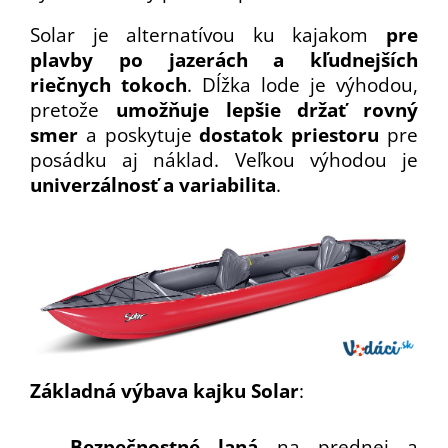
Solar je alternatívou ku kajakom
pre
plavby po jazerách a kľudnejších
riečnych tokoch
. Dĺžka lode je výhodou,
pretože
umožňuje lepšie držať rovný
smer
a poskytuje
dostatok priestoru
pre
posádku aj náklad. Veľkou výhodou je
univerzálnosť a variabilita
.
Základná výbava kajku
Solar
:
Bezpečnostné laná
na prednej a