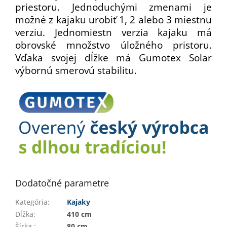
priestoru. Jednoduchými zmenami je
možné z kajaku urobiť 1, 2 alebo 3 miestnu
verziu. Jednomiestn verzia kajaku má
obrovské množstvo úložného pristoru.
Vďaka svojej dĺžke má Gumotex Solar
výbornú smerovú stabilitu.
Dodatočné parametre
Kategória
:
Kajaky
Dĺžka
:
410 cm
Šírka
:
80 cm