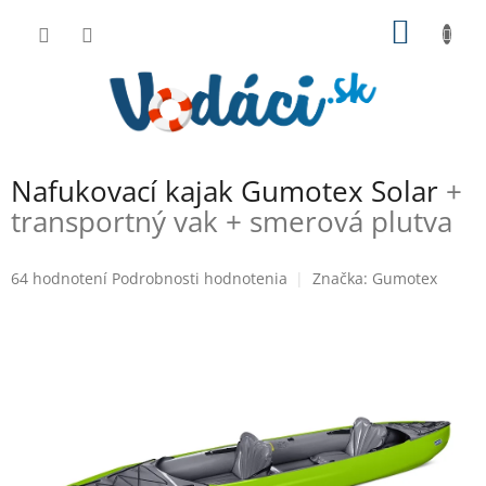
Prejsť
NÁKU
na
obsah
KOŠÍK
Nafukovací kajak Gumotex Solar
+
transportný vak + smerová plutva
Priemerné
64 hodnotení
Podrobnosti hodnotenia
Značka:
Gumotex
hodnotenie
produktu
je
3,1
z
5
hviezdičiek.