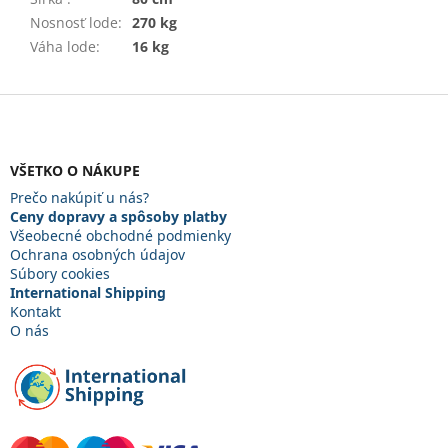
Nosnosť lode
:
270 kg
Váha lode
:
16 kg
Z
á
p
ä
VŠETKO O NÁKUPE
t
Prečo nakúpiť u nás?
i
Ceny dopravy a spôsoby platby
e
Všeobecné obchodné podmienky
Ochrana osobných údajov
Súbory cookies
International Shipping
Kontakt
O nás