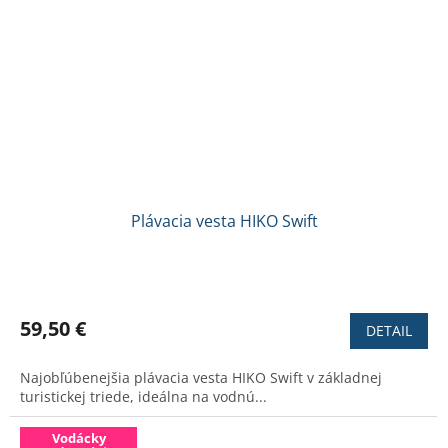
Plávacia vesta HIKO Swift
Priemerné
hodnotenie
produktu
59,50 €
DETAIL
je
3,1
Najobľúbenejšia plávacia vesta HIKO Swift v základnej
z
turistickej triede, ideálna na vodnú...
5
hviezdičiek.
Vodácky