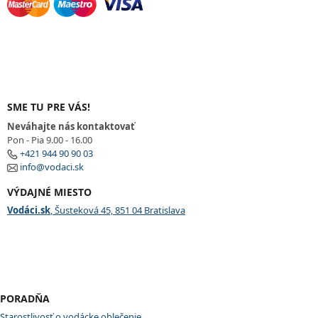
SME TU PRE VÁS!
Neváhajte nás kontaktovať
Pon - Pia 9.00 - 16.00
+421 944 90 90 03
info@vodaci.sk
VÝDAJNÉ MIESTO
Vodáci.sk
, Šusteková 45, 851 04 Bratislava
PORADŇA
Starostlivosť o vodácke oblečenie