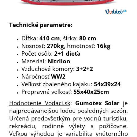
Technické parametre:
Dĺžka:
410 cm
, šírka:
80 cm
Nosnosť:
270kg
, hmotnosť:
16kg
Počet osôb:
2+1 dieťa
Materiál:
Nitrilon
Vzduchové komory:
3+2+2
Náročnosť
WW2
Veľkosť zbaleného kajaku:
54x39x24
Prepravná veľkosť:
55x40x25cm
Hodnotenie Vodaci.sk
:
Gumotex Solar
je
najpredávanejšou loďou posledných sezón.
Určená predovšetkým pre vodnú turistiku,
rekreáciu, rodinné výlety a požičovne.
Veľkou výhodou je variabilita vnútorného