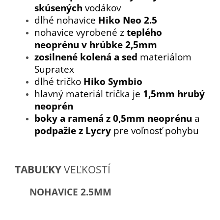
skúsených
vodákov
dlhé nohavice
Hiko Neo 2.5
nohavice vyrobené z
teplého
neoprénu v hrúbke 2,5mm
zosilnené kolená a sed
materiálom
Supratex
dlhé tričko
Hiko Symbio
hlavný materiál trička je
1,5mm hrubý
neoprén
boky a ramená z 0,5mm neoprénu
a
podpažie z Lycry
pre voľnosť pohybu
TABUĽKY
VEĽKOSTÍ
NOHAVICE 2.5MM