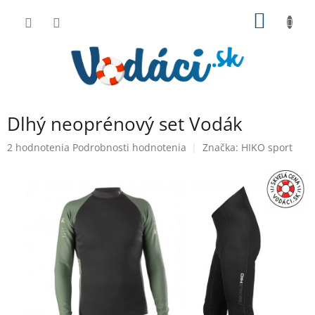
Prejsť
NÁKU
na
obsah
KOŠÍK
Dlhý neoprénový set Vodák
Priemerné
2 hodnotenia
Podrobnosti hodnotenia
Značka:
HIKO sport
hodnotenie
produktu
je
2,5
z
5
hviezdičiek.