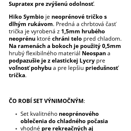
Supratex pre zvýšenú odolnosť
.
Hiko Symbio
je
neoprénové tričko s
dlhým rukávom
. Predná a chrbtová časť
trička je vyrobená z
1,5mm hrubého
neoprénu
ktoré
chráni telo
pred chladom.
Na ramenách a bokoch je použitý 0,5mm
hrubý flexibilného materiál
Neospan
a
podpazušie je z elastickej Lycry
pre
voľnosť pohybu
a pre lepšiu
priedušnosť
trička
.
ČO ROBÍ SET VÝNIMOČNÝM
:
Set kvalitného
neoprénového
oblečenia do chladného počasia
vhodné
pre rekreačných aj