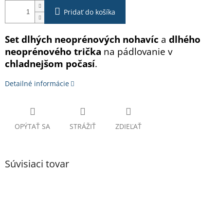
Pridať do košíka
Set dlhých neoprénových nohavíc
a
dlhého
neoprénového trička
na pádlovanie v
chladnejšom počasí
.
Detailné informácie
OPÝTAŤ SA
STRÁŽIŤ
ZDIEĽAŤ
Súvisiaci tovar