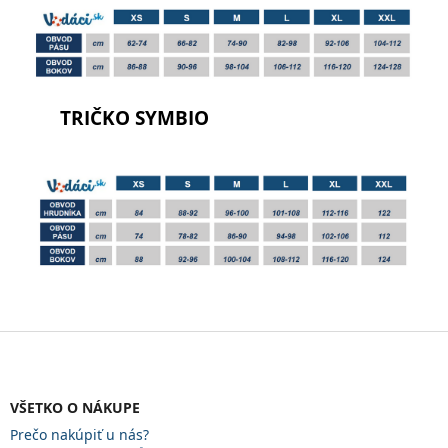
TRIČKO SYMBIO
Z
á
p
ä
VŠETKO O NÁKUPE
t
Prečo nakúpiť u nás?