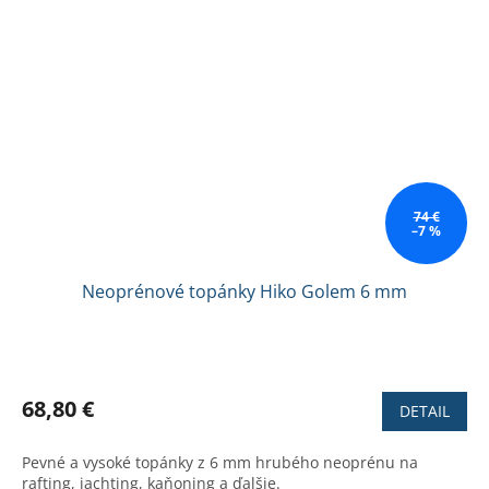
74 €
–7 %
Neoprénové topánky Hiko Golem 6 mm
Priemerné
hodnotenie
produktu
68,80 €
DETAIL
je
5,0
Pevné a vysoké topánky z 6 mm hrubého neoprénu na
z
rafting, jachting, kaňoning a ďalšie.
5