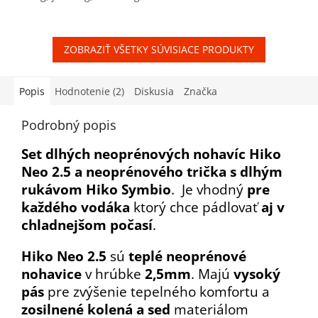
hviezdičiek.
ZOBRAZIŤ VŠETKY SÚVISIACE PRODUKTY
Popis
Hodnotenie (2)
Diskusia
Značka
Podrobný popis
Set
dlhých neoprénových nohavíc
Hiko
Neo 2.5
a neoprénového trička s dlhým
rukávom Hiko Symbio
. Je vhodný
pre
každého vodáka
ktorý chce pádlovať
aj v
chladnejšom počasí
.
Hiko Neo 2.5
sú
teplé neoprénové
nohavice
v hrúbke
2,5mm
. Majú
vysoký
pás
pre zvýšenie tepelného komfortu a
zosilnené kolená a sed
materiálom