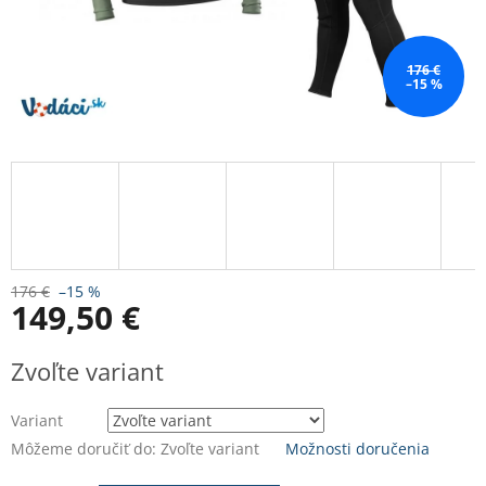
176 €
–15 %
176 €
–15 %
149,50 €
Jednotková
Zvoľte variant
cena:
Variant
Môžeme doručiť do:
Zvoľte variant
Možnosti doručenia