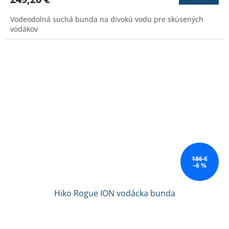
je
3,7
Vodeodolná suchá bunda na divokú vodu pre skúsených
z
vodákov
5
hviezdičiek.
186 €
–6 %
Hiko Rogue ION vodácka bunda
Priemerné