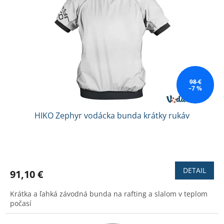
98 €
–7 %
HIKO Zephyr vodácka bunda krátky rukáv
Priemerné
hodnotenie
produktu
DETAIL
91,10 €
je
5,0
Krátka a ľahká závodná bunda na rafting a slalom v teplom
z
počasí
5
hviezdičiek.