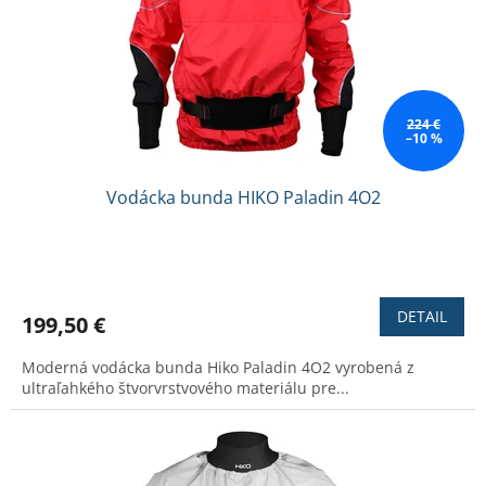
p
o
r
v
o
d
u
k
224 €
–10 %
t
o
v
Vodácka bunda HIKO Paladin 4O2
Priemerné
hodnotenie
produktu
DETAIL
199,50 €
je
4,6
Moderná vodácka bunda Hiko Paladin 4O2 vyrobená z
z
ultraľahkého štvorvrstvového materiálu pre...
5
hviezdičiek.