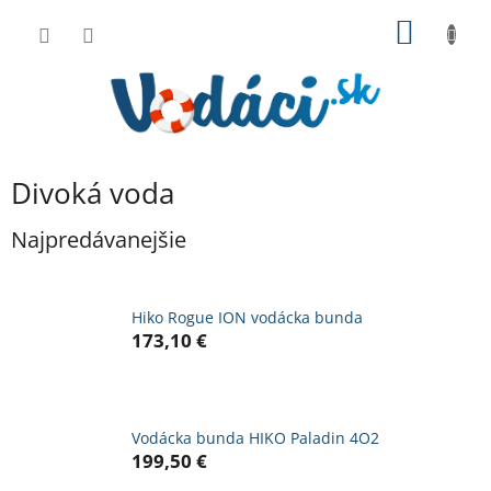
Prejsť
NÁKU
na
obsah
KOŠÍK
Divoká voda
Najpredávanejšie
Hiko Rogue ION vodácka bunda
173,10 €
Vodácka bunda HIKO Paladin 4O2
199,50 €