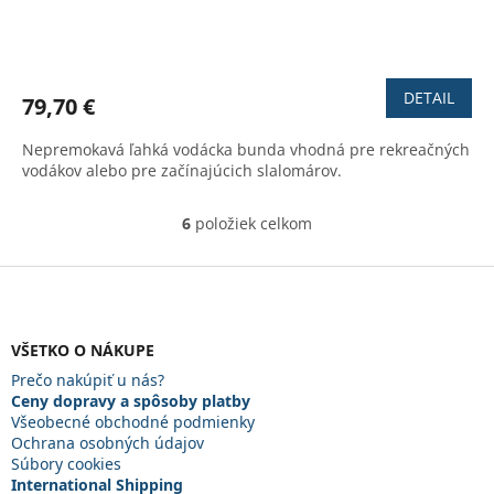
Priemerné
hodnotenie
produktu
DETAIL
79,70 €
je
3,8
Nepremokavá ľahká vodácka bunda vhodná pre rekreačných
z
vodákov alebo pre začínajúcich slalomárov.
5
hviezdičiek.
6
položiek celkom
O
v
l
Z
á
á
d
p
a
ä
VŠETKO O NÁKUPE
c
t
i
Prečo nakúpiť u nás?
i
e
Ceny dopravy a spôsoby platby
e
p
Všeobecné obchodné podmienky
r
Ochrana osobných údajov
v
Súbory cookies
k
International Shipping