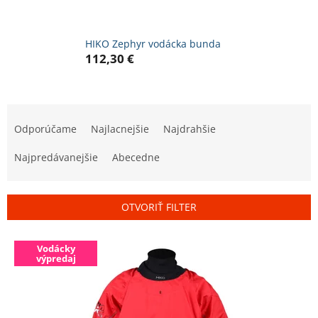
HIKO Zephyr vodácka bunda
112,30 €
R
a
Odporúčame
Najlacnejšie
Najdrahšie
d
e
Najpredávanejšie
Abecedne
n
i
e
OTVORIŤ FILTER
p
r
V
o
Vodácky
ý
výpredaj
d
p
u
i
k
s
t