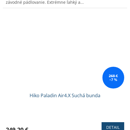
závodné pádlovanie. Extrémne ľahký a...
5
hviezdičiek.
268 €
–7 %
Hiko Paladin Air4.X Suchá bunda
Priemerné
hodnotenie
produktu
DETAIL
249,20 €