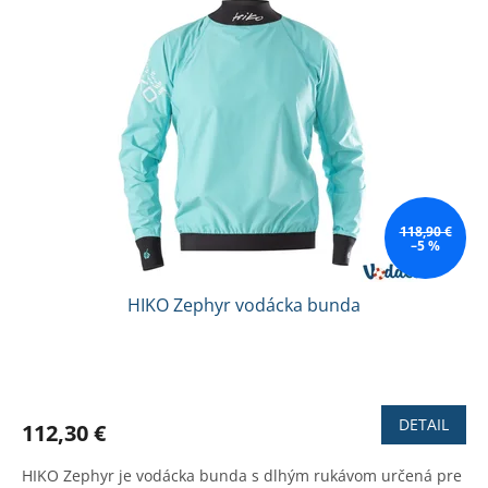
118,90 €
–5 %
HIKO Zephyr vodácka bunda
Priemerné
hodnotenie
produktu
DETAIL
112,30 €
je
3,4
HIKO Zephyr je vodácka bunda s dlhým rukávom určená pre
z