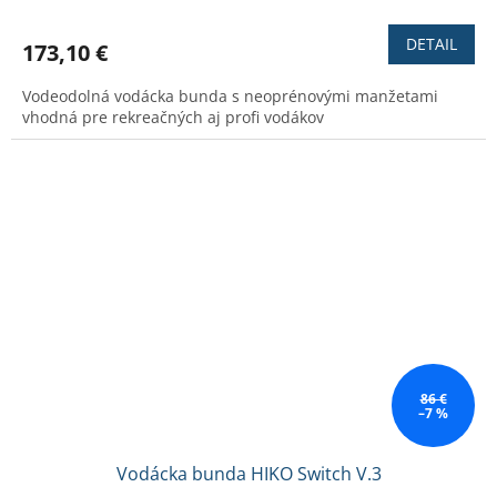
hodnotenie
produktu
DETAIL
173,10 €
je
3,1
Vodeodolná vodácka bunda s neoprénovými manžetami
z
vhodná pre rekreačných aj profi vodákov
5
hviezdičiek.
86 €
–7 %
Vodácka bunda HIKO Switch V.3