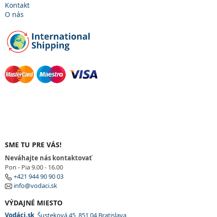
y
Kontakt
v
O nás
ý
p
i
s
u
SME TU PRE VÁS!
Neváhajte nás kontaktovať
Pon - Pia 9.00 - 16.00
+421 944 90 90 03
info@vodaci.sk
VÝDAJNÉ MIESTO
Vodáci.sk
, Šusteková 45, 851 04 Bratislava