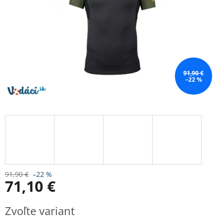
91,90 €
–22 %
91,90 €
–22 %
71,10 €
Jednotková
Zvoľte variant
cena: