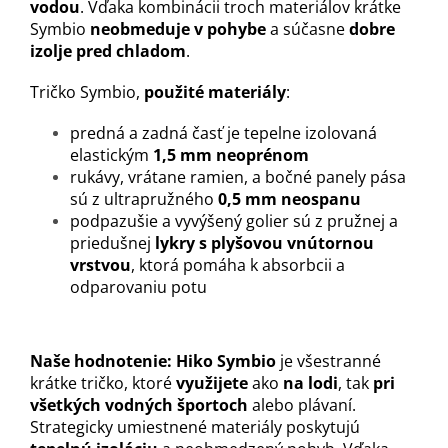
vodou
. Vďaka kombinácii troch materiálov krátke
Symbio
neobmeduje v pohybe
a súčasne
dobre
izolje pred chladom
.
Tričko Symbio,
použité materiály
:
predná a zadná časť je tepelne izolovaná
elastickým
1,5 mm neoprénom
rukávy, vrátane ramien, a bočné panely pása
sú z ultrapružného
0,5 mm neospanu
podpazušie a vyvýšený golier sú z pružnej a
priedušnej
lykry s plyšovou vnútornou
vrstvou
, ktorá pomáha k absorbcii a
odparovaniu potu
Naše hodnotenie:
Hiko Symbio
je všestranné
krátke tričko, ktoré
využijete
ako
na lodi
, tak
pri
všetkých vodných športoch
alebo plávaní.
Strategicky umiestnené materiály poskytujú