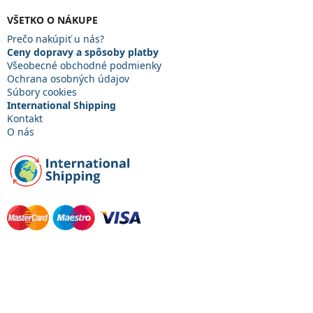
p
ä
VŠETKO O NÁKUPE
t
Prečo nakúpiť u nás?
i
Ceny dopravy a spôsoby platby
e
Všeobecné obchodné podmienky
Ochrana osobných údajov
Súbory cookies
International Shipping
Kontakt
O nás