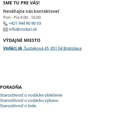
SME TU PRE VÁS!
Neváhajte nás kontaktovať
Pon - Pia 9.00 - 16.00
+421 944 90 90 03
info@vodaci.sk
VÝDAJNÉ MIESTO
Vodáci.sk
, Šusteková 45, 851 04 Bratislava
PORADŇA
Starostlivosť o vodácke oblečenie
Starostlivosť o vodácku výbavu
Starostlivosť o lode