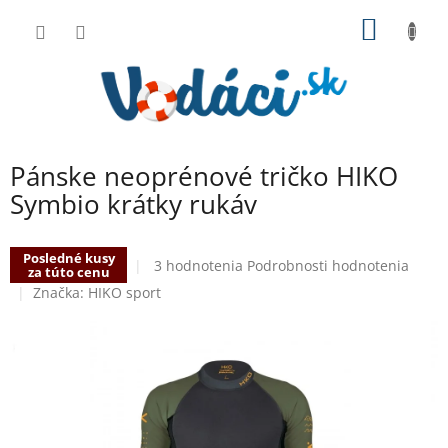
Prejsť
NÁKU
na
obsah
KOŠÍK
Pánske neoprénové tričko HIKO
Symbio krátky rukáv
Posledné kusy
Priemerné
3 hodnotenia
Podrobnosti hodnotenia
za túto cenu
hodnotenie
Značka:
HIKO sport
produktu
je
3,7
z
5
hviezdičiek.