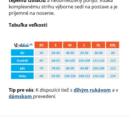
tepelnú izoláciu
a neobmedzený pohyb. Vďaka
komplexnému strihu výborne sedí na postave a je
príjemné na nosenie.
Tabuľka veľkostí
:
Tip pre vás
: K dispozícii tiež s
dlhým rukávom
a v
dámskom
prevedení.
Z
á