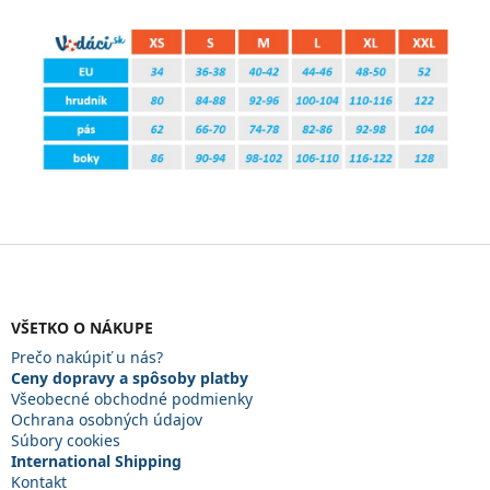
Z
á
p
ä
VŠETKO O NÁKUPE
t
Prečo nakúpiť u nás?
i
Ceny dopravy a spôsoby platby
e
Všeobecné obchodné podmienky
Ochrana osobných údajov
Súbory cookies
International Shipping
Kontakt