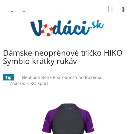
Prejsť
NÁKU
na
obsah
KOŠÍK
Dámske neoprénové tričko HIKO
Symbio krátky rukáv
Priemerné
Neohodnotené
Podrobnosti hodnotenia
Tip
hodnotenie
Značka:
HIKO sport
produktu
je
0,0
z
5
hviezdičiek.