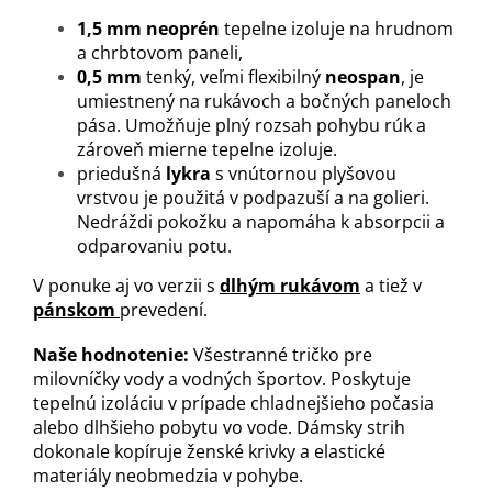
1,5 mm neoprén
tepelne izoluje na hrudnom
a chrbtovom paneli,
0,5 mm
tenký, veľmi flexibilný
neospan
, je
umiestnený na rukávoch a bočných paneloch
pása. Umožňuje plný rozsah pohybu rúk a
zároveň mierne tepelne izoluje.
priedušná
lykra
s vnútornou plyšovou
vrstvou je použitá v podpazuší a na golieri.
Nedráždi pokožku a napomáha k absorpcii a
odparovaniu potu.
V ponuke aj vo verzii s
dlhým rukávom
a tiež v
pánskom
prevedení.
Naše hodnotenie:
Všestranné tričko pre
milovníčky vody a vodných športov. Poskytuje
tepelnú izoláciu v prípade chladnejšieho počasia
alebo dlhšieho pobytu vo vode. Dámsky strih
dokonale kopíruje ženské krivky a elastické
materiály neobmedzia v pohybe.