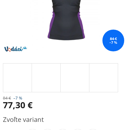
84 €
–7 %
84 €
–7 %
77,30 €
Jednotková
Zvoľte variant
cena: