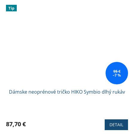
Tip
95 €
–7 %
Dámske neoprénové tričko HIKO Symbio dlhý rukáv
87,70 €
DETAIL