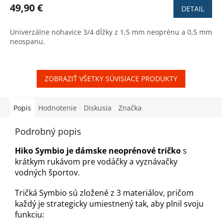
49,90 €
DETAIL
Univerzálne nohavice 3/4 dĺžky z 1,5 mm neoprénu a 0,5 mm
neospanu.
ZOBRAZIŤ VŠETKY SÚVISIACE PRODUKTY
Popis
Hodnotenie
Diskusia
Značka
Podrobný popis
Hiko Symbio je dámske neoprénové tričko
s
krátkym rukávom pre vodáčky a vyznávačky
vodných športov.
Tričká Symbio sú zložené z 3 materiálov, pričom
každý je strategicky umiestnený tak, aby plnil svoju
funkciu: