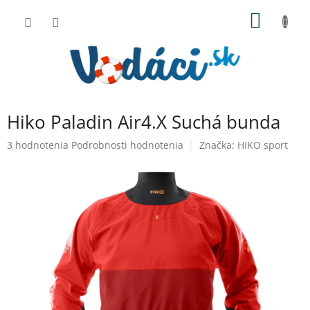
Prejsť
NÁKU
na
obsah
KOŠÍK
Hiko Paladin Air4.X Suchá bunda
Priemerné
3 hodnotenia
Podrobnosti hodnotenia
Značka:
HIKO sport
hodnotenie
produktu
je
3,7
z
5
hviezdičiek.