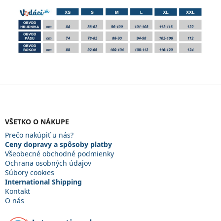
Z
á
p
ä
VŠETKO O NÁKUPE
t
Prečo nakúpiť u nás?
i
Ceny dopravy a spôsoby platby
e
Všeobecné obchodné podmienky
Ochrana osobných údajov
Súbory cookies
International Shipping
Kontakt
O nás