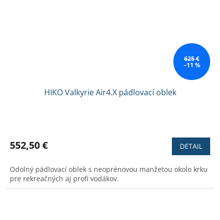
625 €
–11 %
HIKO Valkyrie Air4.X pádlovací oblek
Priemerné
hodnotenie
produktu
552,50 €
DETAIL
je
3,7
Odolný pádlovací oblek s neoprénovou manžetou okolo krku
z
pre rekreačných aj profi vodákov.
5
hviezdičiek.