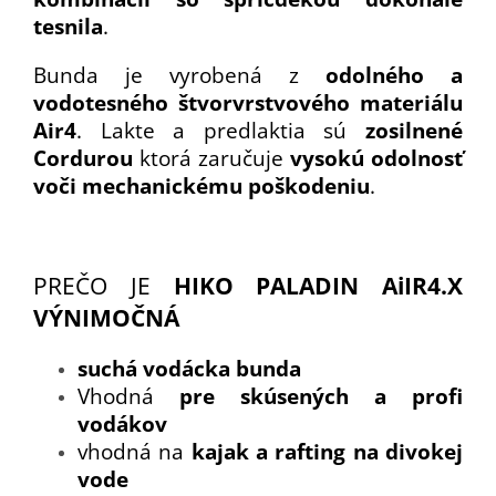
tesnila
.
Bunda je vyrobená z
odolného a
vodotesného štvorvrstvového materiálu
Air4
. Lakte a predlaktia sú
zosilnené
Cordurou
ktorá zaručuje
vysokú odolnosť
voči mechanickému poškodeniu
.
PREČO JE
HIKO PALADIN AiIR4.X
VÝNIMOČNÁ
suchá vodácka bunda
Vhodná
pre skúsených a profi
vodákov
vhodná na
kajak a rafting na divokej
vode