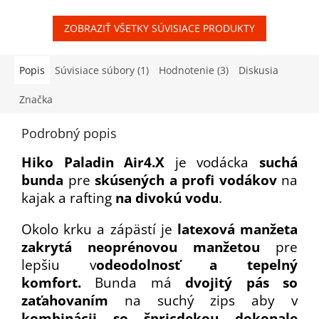
ZOBRAZIŤ VŠETKY SÚVISIACE PRODUKTY
Popis
Súvisiace súbory (1)
Hodnotenie (3)
Diskusia
Značka
Podrobný popis
Hiko Paladin Air4.X
je vodácka
suchá
bunda
pre
skúsených a profi vodákov
na
kajak a rafting
na divokú vodu
.
Okolo krku a zápästí je
latexová manžeta
zakrytá neoprénovou manžetou
pre
lepšiu v
odeodolnosť a tepelný
komfort.
Bunda má
dvojitý pás so
zaťahovaním
na suchý zips aby v
kombinácii so špricdekou dokonale