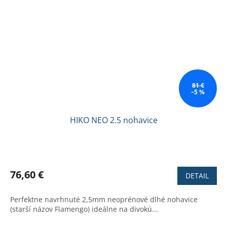
81 €
–5 %
HIKO NEO 2.5 nohavice
Priemerné
hodnotenie
produktu
76,60 €
DETAIL
je
2,9
Perfektne navrhnuté 2,5mm neoprénové dlhé nohavice
z
(starší názov Flamengo) ideálne na divokú...
5
hviezdičiek.