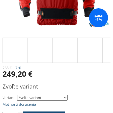
268 €
–7 %
268 €
–7 %
249,20 €
Jednotková
Zvoľte variant
cena:
Variant
Možnosti doručenia