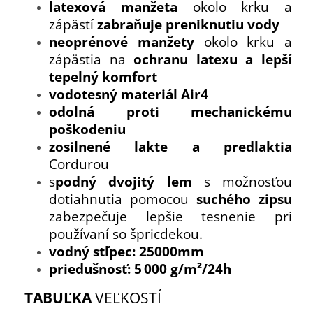
latexová manžeta
okolo krku a
zápästí
zabraňuje preniknutiu vody
neoprénové manžety
okolo krku a
zápästia na
ochranu latexu a lepší
tepelný komfort
vodotesný materiál Air4
odolná proti mechanickému
poškodeniu
zosilnené lakte a predlaktia
Cordurou
s
podný dvojitý lem
s možnosťou
dotiahnutia pomocou
suchého zipsu
zabezpečuje lepšie tesnenie pri
používaní so špricdekou.
vodný stľpec: 25000mm
priedušnosť: 5 000 g/m²/24h
TABUĽKA
VEĽKOSTÍ