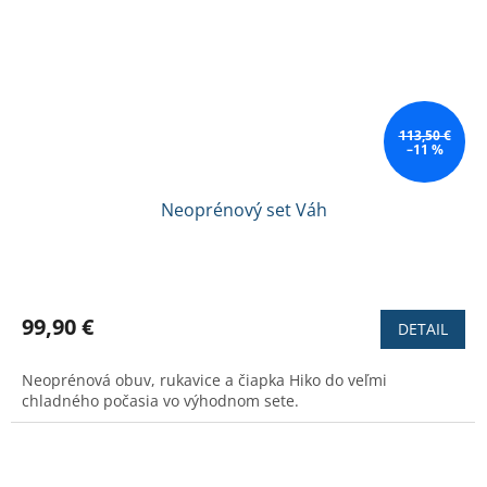
113,50 €
–11 %
Neoprénový set Váh
Priemerné
hodnotenie
produktu
99,90 €
DETAIL
je
3,8
Neoprénová obuv, rukavice a čiapka Hiko do veľmi
z
chladného počasia vo výhodnom sete.
5
hviezdičiek.