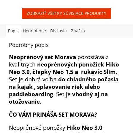
ZOBRAZIŤ VŠETKY SÚVISIACE PRODUKTY
Popis
Hodnotenie
Diskusia
Značka
Podrobný popis
Neoprénový set Morava
pozostáva z
kvalitných
neoprénových ponožiek Hiko
Neo 3.0
,
čiapky Neo 1.5 a rukavíc Slim
.
Set je dobrá voľba
do chladného počasia
na kajak , splavovanie riek alebo
paddleboarding
. Set je
vhodný aj na
otužovanie
.
ČO VÁM PRINÁŠA SET MORAVA?
Neoprénové ponožky
Hiko Neo 3.0