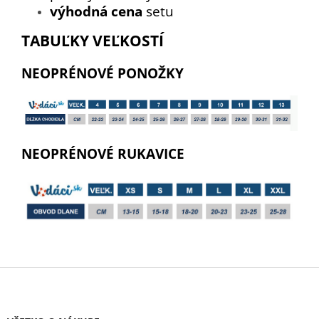
výhodná cena
setu
TABUĽKY VEĽKOSTÍ
NEOPRÉNOVÉ PONOŽKY
NEOPRÉNOVÉ RUKAVICE
Z
á
p