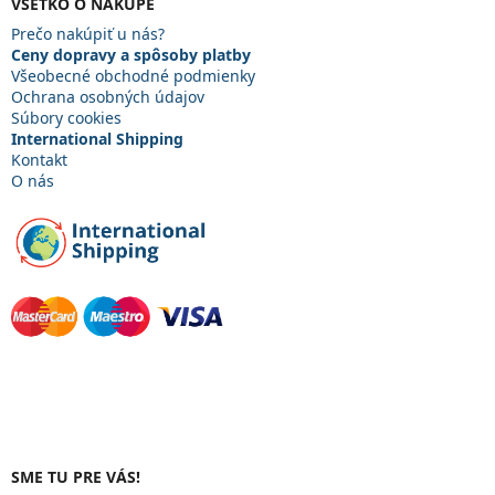
ä
VŠETKO O NÁKUPE
t
Prečo nakúpiť u nás?
i
Ceny dopravy a spôsoby platby
e
Všeobecné obchodné podmienky
Ochrana osobných údajov
Súbory cookies
International Shipping
Kontakt
O nás
SME TU PRE VÁS!