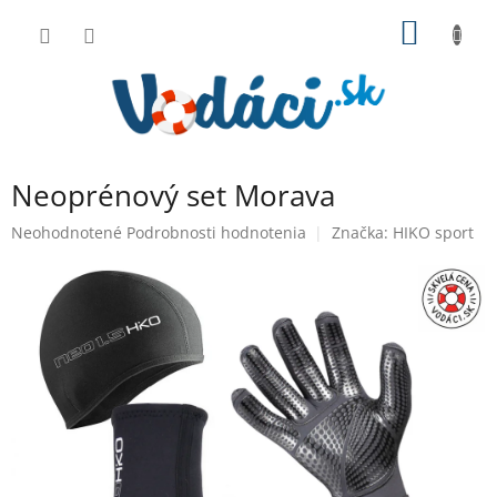
Prejsť
NÁKU
na
obsah
KOŠÍK
Neoprénový set Morava
Priemerné
Neohodnotené
Podrobnosti hodnotenia
Značka:
HIKO sport
hodnotenie
produktu
je
0,0
z
5
hviezdičiek.