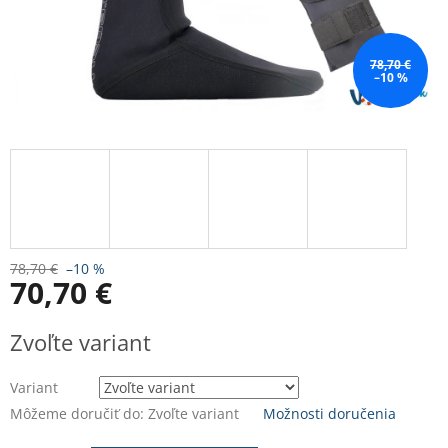
78,70 €
–10 %
78,70 €
–10 %
70,70 €
Jednotková
Zvoľte variant
cena:
Variant
Môžeme doručiť do:
Zvoľte variant
Možnosti doručenia