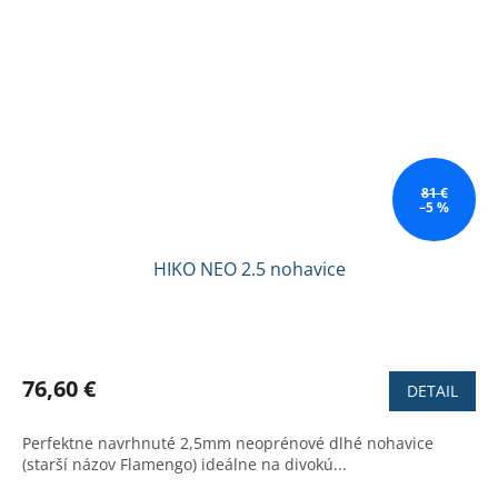
81 €
–5 %
HIKO NEO 2.5 nohavice
Priemerné
hodnotenie
produktu
76,60 €
DETAIL
je
2,9
Perfektne navrhnuté 2,5mm neoprénové dlhé nohavice
z
(starší názov Flamengo) ideálne na divokú...
5
hviezdičiek.