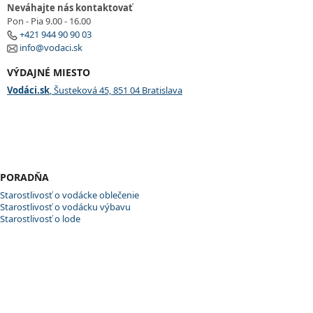
Neváhajte nás kontaktovať
Pon - Pia 9.00 - 16.00
+421 944 90 90 03
info@vodaci.sk
VÝDAJNÉ MIESTO
Vodáci.sk
, Šusteková 45, 851 04 Bratislava
PORADŇA
Starostlivosť o vodácke oblečenie
Starostlivosť o vodácku výbavu
Starostlivosť o lode