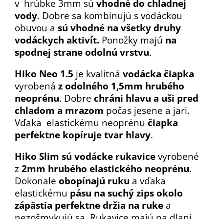
v
hrúbke 3mm sú
vhodné do chladnej
vody
. Dobre sa kombinujú s vodáckou
obuvou a
sú vhodné na všetky druhy
vodáckych aktivít.
Ponožky majú
na
spodnej strane odolnú vrstvu
.
Hiko Neo 1.5
je kvalitná
vodácka čiapka
vyrobená
z odolného 1,5mm hrubého
neoprénu
. Dobre
chráni hlavu a uši
pred
chladom a mrazom
počas jesene a jari.
Vďaka elastickému neoprénu
čiapka
perfektne kopíruje tvar hlavy
.
Hiko Slim sú vodácke rukavice
vyrobené
z
2mm hrubého elastického neoprénu
.
Dokonale
obopínajú ruku
a vďaka
elastickému
pásu na suchý zips okolo
zápästia perfektne držia na ruke
a
nezošmykujú sa. Rukavice majú na dlani