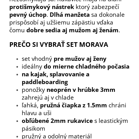
protišmykový nástrek
ktorý zabezpečí
pevný úchop
.
Dlhá manžeta
sa dokonale
prispôsobí aj užšiemu zápästiu vďaka
čomu
dobre sedia aj mužom aj ženám
.
PREČO SI VYBRAŤ SET MORAVA
set vhodný
pre mužov aj ženy
ideálny
do mierne chladného počasia
na kajak, splavovanie a
paddleboarding
ponožky
neoprén v hrúbke 3mm
zahrejú aj v chlade
ľahká,
pružná čiapka z 1.5mm
chráni
hlavu a uši
obľúbené 2mm rukavice
s leastickým
pásikom
pružný a odolný materiál